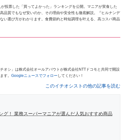
00人が投票した「買ってよかった」ランキングを公開。マニアが実食した
高品質でもなぜ安いのか、その理由や安全性も徹底解説。『ヒルナンデ
ない選び方がわかります。食費節約と時短調理を叶える、高コスパ商品
チオシ」は株式会社オールアバウトが株式会社NTTドコモと共同で開設
ます。
Googleニュースでフォロー
してください！
このイチオシストの他の記事を読む
ング！ 業務スーパーマニアが選んだ人気おすすめ商品