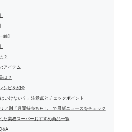
】
】
ー編】
】
は？
のアイテム
品は？
レシピを紹介
てはいけない？」注意点とチェックポイント
のエリア別「月間特売ちらし」で最新ニュースをチェック
れた業務スーパーおすすめ商品一覧
&A