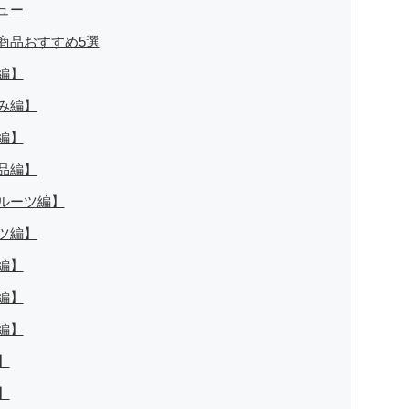
ュー
商品おすすめ5選
編】
み編】
編】
品編】
ルーツ編】
ツ編】
編】
編】
編】
】
】