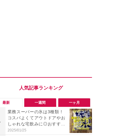
最新
一週間
一ヶ月
業務スーパーの氷は3種類！
「勝手にデ
コスパよくてアウトドアやお
る!?」Win
1
1
しゃれな宅飲みに◎おすすめ
オフにして最
は2kg「純氷 オーロラアイ
身を守る技
2025/01/25
2026/08/05