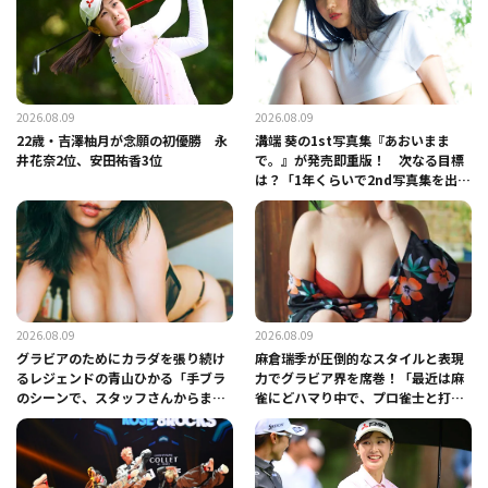
2026.08.09
2026.08.09
22歳・吉澤柚月が念願の初優勝 永
溝端 葵の1st写真集『あおいまま
井花奈2位、安田祐香3位
で。』が発売即重版！ 次なる目標
は？「1年くらいで2nd写真集を出せ
るように頑張りたいです」
2026.08.09
2026.08.09
グラビアのためにカラダを張り続け
麻倉瑞季が圧倒的なスタイルと表現
るレジェンドの青山ひかる「手ブラ
力でグラビア界を席巻！「最近は麻
のシーンで、スタッフさんからまさ
雀にどハマり中で、プロ雀士と打っ
かのツッコミが！」
ています」