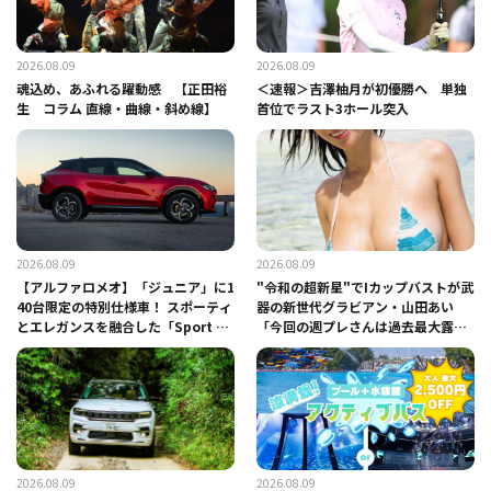
2026.08.09
2026.08.09
魂込め、あふれる躍動感 【正田裕
＜速報＞吉澤柚月が初優勝へ 単独
生 コラム 直線・曲線・斜め線】
首位でラスト3ホール突入
2026.08.09
2026.08.09
【アルファロメオ】「ジュニア」に1
"令和の超新星"でIカップバストが武
40台限定の特別仕様車！ スポーティ
器の新世代グラビアン・山田あい
とエレガンスを融合した「Sport Sp
「今回の週プレさんは過去最大露出
eciale」登場
で、楽しみでウキウキしていまし
た」
2026.08.09
2026.08.09