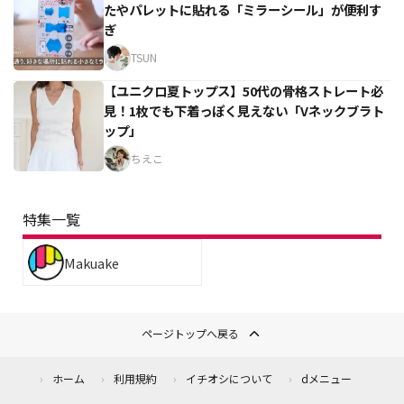
たやパレットに貼れる「ミラーシール」が便利す
ぎ
TSUN
【ユニクロ夏トップス】50代の骨格ストレート必
見！1枚でも下着っぽく見えない「Vネックブラト
ップ」
ちえこ
特集一覧
Makuake
ページトップへ戻る
ホーム
利用規約
イチオシについて
dメニュー