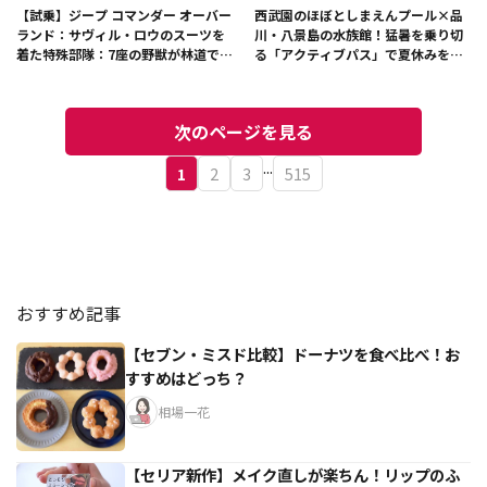
【試乗】ジープ コマンダー オーバー
西武園のほぼとしまえんプール×品
ランド：サヴィル・ロウのスーツを
川・八景島の水族館！猛暑を乗り切
着た特殊部隊：7座の野獣が林道で牙
る「アクティブパス」で夏休みをお
を剥く
得に楽しむ！
次のページを見る
...
1
2
3
515
おすすめ記事
【セブン・ミスド比較】ドーナツを食べ比べ！お
すすめはどっち？
相場一花
【セリア新作】メイク直しが楽ちん！リップのふ