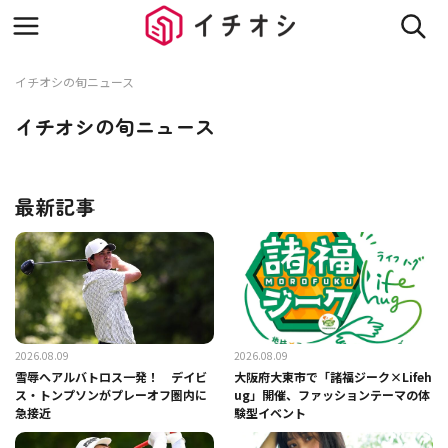
イチオシの旬ニュース
イチオシの旬ニュース
最新記事
2026.08.09
2026.08.09
雪辱へアルバトロス一発！ デイビ
大阪府大東市で「諸福ジーク×Lifeh
ス・トンプソンがプレーオフ圏内に
ug」開催、ファッションテーマの体
急接近
験型イベント