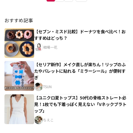
おすすめ記事
【セブン・ミスド比較】ドーナツを食べ比べ！お
すすめはどっち？
相場一花
【セリア新作】メイク直しが楽ちん！リップのふ
たやパレットに貼れる「ミラーシール」が便利す
ぎ
TSUN
【ユニクロ夏トップス】50代の骨格ストレート必
見！1枚でも下着っぽく見えない「Vネックブラト
ップ」
ちえこ