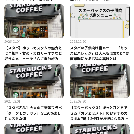
2026.01.04
2025.12.20
【スタバ】ホットカスタムの魅力と
スタバの子供向け裏メニュー「キッ
は？無料・甘め・カロリーオフなど
ズビバレッジ」は大人も注文OK？ほ
好きなメニューをさらに自分好み
ぼ半額になるお得な裏技とは
に！
2025.12.01
2025.09.30
【スタバ名品】大人のご褒美フラペ
【スターバックス】ほっとひと息で
「ダークモカチップ」を120％楽し
きる「カフェミスト」のおすすめカ
むカスタム術
スタム7選！2杯目がお得になる方法
は？