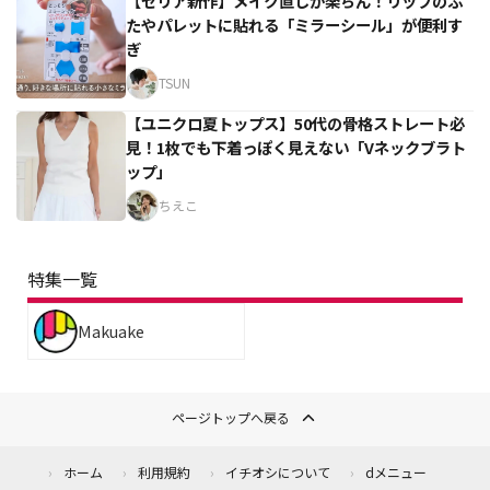
【セリア新作】メイク直しが楽ちん！リップのふ
たやパレットに貼れる「ミラーシール」が便利す
ぎ
TSUN
【ユニクロ夏トップス】50代の骨格ストレート必
見！1枚でも下着っぽく見えない「Vネックブラト
ップ」
ちえこ
特集一覧
Makuake
ページトップへ戻る
ホーム
利用規約
イチオシについて
dメニュー