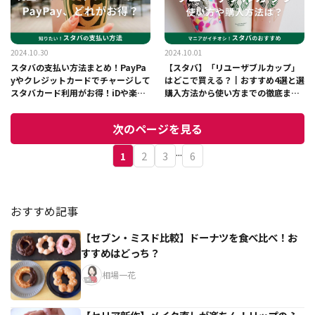
2024.10.30
2024.10.01
スタバの支払い方法まとめ！PayPa
【スタバ】「リユーザブルカップ」
yやクレジットカードでチャージして
はどこで買える？┃おすすめ4選と選
スタバカード利用がお得！iDや楽天
購入方法から使い方までの徹底まと
ペイは使える？
め＜2026年春最新＞
次のページを見る
...
1
2
3
6
おすすめ記事
【セブン・ミスド比較】ドーナツを食べ比べ！お
すすめはどっち？
相場一花