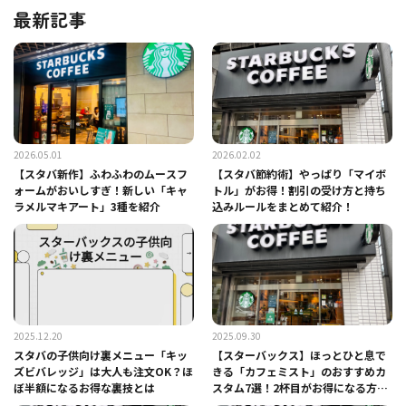
最新記事
2026.05.01
2026.02.02
【スタバ新作】ふわふわのムースフ
【スタバ節約術】やっぱり「マイボ
ォームがおいしすぎ！新しい「キャ
トル」がお得！割引の受け方と持ち
ラメルマキアート」3種を紹介
込みルールをまとめて紹介！
2025.12.20
2025.09.30
スタバの子供向け裏メニュー「キッ
【スターバックス】ほっとひと息で
ズビバレッジ」は大人も注文OK？ほ
きる「カフェミスト」のおすすめカ
ぼ半額になるお得な裏技とは
スタム7選！2杯目がお得になる方法
は？