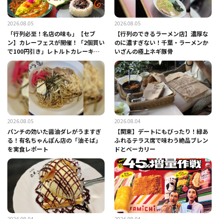
2026.08.05
2026.08.05
「行列必至！名店の味も」【セブ
【行列のできるラーメン店】濃厚な
ン】カレーフェスが開催！「2個買い
のに濃すぎない！千葉・ラーメンか
で100円引き」レトルトカレーキャ
いざんの極上ネギ豚骨
ンペーンも
2026.08.05
2026.08.04
パンチの効いた醤油ダレがうますぎ
【関東】デートにもぴったり！緑あ
る！有名ちゃんぽん店の「油そば」
ふれるテラス席で味わう絶品ブレン
を実食レポート
ドとベーカリー
2026.08.04
2026.08.04