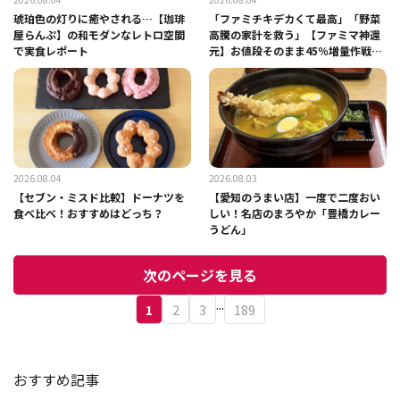
琥珀色の灯りに癒やされる…【珈琲
「ファミチキデカくて最高」「野菜
屋らんぷ】の和モダンなレトロ空間
高騰の家計を救う」【ファミマ神還
で実食レポート
元】お値段そのまま45％増量作戦が
キター！
2026.08.04
2026.08.03
【セブン・ミスド比較】ドーナツを
【愛知のうまい店】一度で二度おい
食べ比べ！おすすめはどっち？
しい！名店のまろやか「豊橋カレー
うどん」
次のページを見る
...
1
2
3
189
おすすめ記事