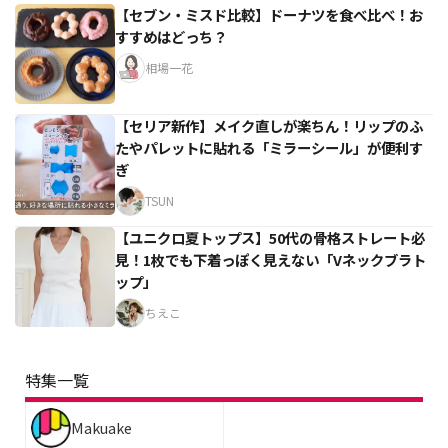
【セブン・ミスド比較】ドーナツを食べ比べ！お
すすめはどっち？
相場一花
【セリア新作】メイク直しが楽ちん！リップのふ
たやパレットに貼れる「ミラーシール」が便利す
ぎ
TSUN
【ユニクロ夏トップス】50代の骨格ストレート必
見！1枚でも下着っぽく見えない「Vネックブラト
ップ」
ちえこ
特集一覧
Makuake