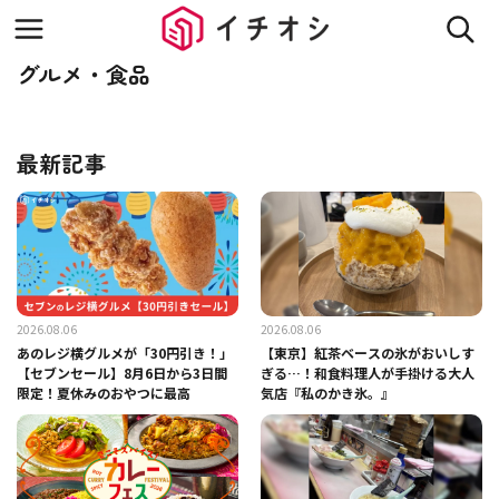
グルメ・食品
最新記事
2026.08.06
2026.08.06
あのレジ横グルメが「30円引き！」
【東京】紅茶ベースの氷がおいしす
【セブンセール】8月6日から3日間
ぎる…！和食料理人が手掛ける大人
限定！夏休みのおやつに最高
気店『私のかき氷。』