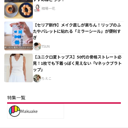
相場一花
【セリア新作】メイク直しが楽ちん！リップのふ
たやパレットに貼れる「ミラーシール」が便利す
ぎ
TSUN
【ユニクロ夏トップス】50代の骨格ストレート必
見！1枚でも下着っぽく見えない「Vネックブラト
ップ」
ちえこ
特集一覧
Makuake