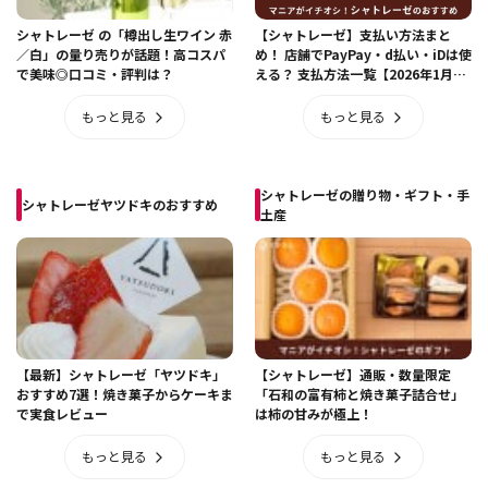
シャトレーゼ の「樽出し生ワイン 赤
【シャトレーゼ】支払い方法まと
／白」の量り売りが話題！高コスパ
め！ 店舗でPayPay・d払い・iDは使
で美味◎口コミ・評判は？
える？ 支払方法一覧【2026年1月最
新】
もっと見る
もっと見る
シャトレーゼの贈り物・ギフト・手
シャトレーゼヤツドキのおすすめ
土産
【最新】シャトレーゼ「ヤツドキ」
【シャトレーゼ】通販・数量限定
おすすめ7選！焼き菓子からケーキま
「石和の富有柿と焼き菓子詰合せ」
で実食レビュー
は柿の甘みが極上！
もっと見る
もっと見る