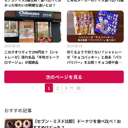
かった味わいの明確な違いとは？
2025.08.29
2025.08.19
このクオリティで290円台？【シャ
似てるようで似てない？シャトレー
トレーゼ】隠れ名品「半熟ガトーフ
ゼ「チョコバッキー」と森永「パリ
ロマージュ」が超絶品
パリバー」を比較！チョコ感や食感
の違いは？
次のページを見る
...
1
2
3
38
おすすめ記事
【セブン・ミスド比較】ドーナツを食べ比べ！お
すすめはどっち？