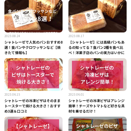
2023.08.24
2023.08.17
シャトレーゼで人気のパンおすすめ8
【シャトレーゼ】には高級パンもあ
選！食パンやクロワッサンなど【焼
るの知ってる？食パン2種を食べ比
きたて情報も】
べ！洋菓子店のパンの実力はいかに
2023.06.15
2023.06.01
シャトレーゼの冷凍ピザはそのまま
シャトレーゼの冷凍ピザはアレンジ
トースターで焼ける大きさ！おすす
簡単！チーズやトマトなど好きな具
め3選＆口コミ
材を乗せるだけ！