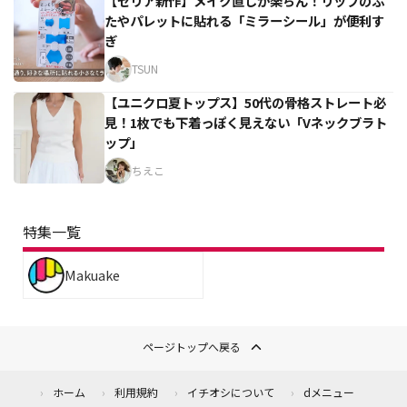
【セリア新作】メイク直しが楽ちん！リップのふ
たやパレットに貼れる「ミラーシール」が便利す
ぎ
TSUN
【ユニクロ夏トップス】50代の骨格ストレート必
見！1枚でも下着っぽく見えない「Vネックブラト
ップ」
ちえこ
特集一覧
Makuake
ページトップへ戻る
ホーム
利用規約
イチオシについて
dメニュー