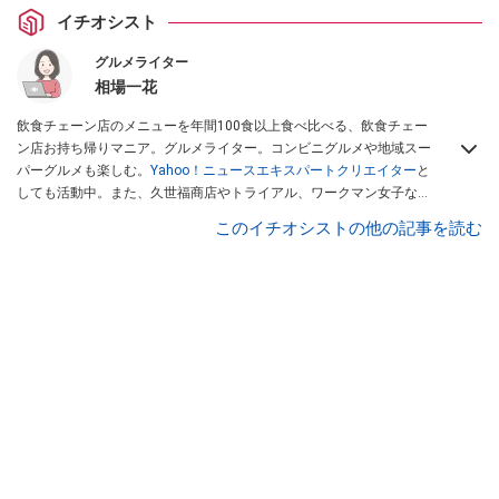
イチオシスト
グルメライター
相場一花
飲食チェーン店のメニューを年間100食以上食べ比べる、飲食チェー
ン店お持ち帰りマニア。グルメライター。コンビニグルメや地域スー
パーグルメも楽しむ。
Yahoo！ニュースエキスパートクリエイター
と
しても活動中。また、久世福商店やトライアル、ワークマン女子など
話題のショップにも足を運ぶ。晋遊舎「LDK」や
「360LiFE」
、
このイチオシストの他の記事を読む
KADOKAWA
「レタスクラブ」
、集英社「週刊プレイボーイ」、宝島
社「おいしい！ シャトレーゼBOOK」などでグルメライター、食の専
門家として出演実績あり。