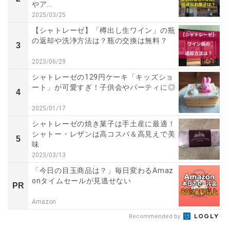
やア...
2025/03/25
【シャトレーゼ】「樽出し生ワイン」の瓶
の返却や洗浄方法は？瓶の交換は無料？
3
2023/06/29
シャトレーゼの129円ケーキ「キッズショ
ート」が可愛すぎ！子供会やパーティに◎
4
2025/01/17
シャトレーゼの焼き菓子は手土産に最適！
シャトー・レザンは高コスパ＆高見えで美
5
味
2023/03/13
「今日の目玉商品は？」毎日変わるAmaz
onタイムセールが見逃せない
PR
Amazon
Recommended by