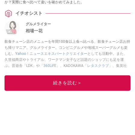
か？実際に食べ比べて違いを確かめてみました。
イチオシスト
グルメライター
相場一花
飲食チェーン店のメニューを年間100食以上食べ比べる、飲食チェーン店お持
ち帰りマニア。グルメライター。コンビニグルメや地域スーパーグルメも楽
しむ。
Yahoo！ニュースエキスパートクリエイター
としても活動中。また、
久世福商店やトライアル、ワークマン女子など話題のショップにも足を運
ぶ。晋遊舎「LDK」や
「360LiFE」
、KADOKAWA
「レタスクラブ」
、集英社
「週刊プレイボーイ」、宝島社「おいしい！ シャトレーゼBOOK」などでグ
ルメライター、食の専門家として出演実績あり。
続きを読む＞
このイチオシストの他の記事を読む