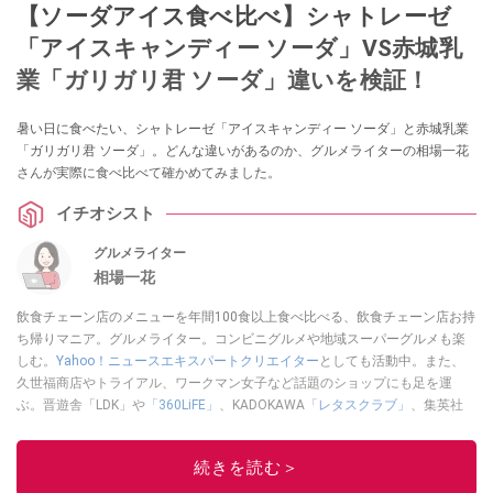
【ソーダアイス食べ比べ】シャトレーゼ
「アイスキャンディー ソーダ」VS赤城乳
業「ガリガリ君 ソーダ」違いを検証！
暑い日に食べたい、シャトレーゼ「アイスキャンディー ソーダ」と赤城乳業
「ガリガリ君 ソーダ」。どんな違いがあるのか、グルメライターの相場一花
さんが実際に食べ比べて確かめてみました。
イチオシスト
グルメライター
相場一花
飲食チェーン店のメニューを年間100食以上食べ比べる、飲食チェーン店お持
ち帰りマニア。グルメライター。コンビニグルメや地域スーパーグルメも楽
しむ。
Yahoo！ニュースエキスパートクリエイター
としても活動中。また、
久世福商店やトライアル、ワークマン女子など話題のショップにも足を運
ぶ。晋遊舎「LDK」や
「360LiFE」
、KADOKAWA
「レタスクラブ」
、集英社
「週刊プレイボーイ」、宝島社「おいしい！ シャトレーゼBOOK」などでグ
ルメライター、食の専門家として出演実績あり。
続きを読む＞
このイチオシストの他の記事を読む