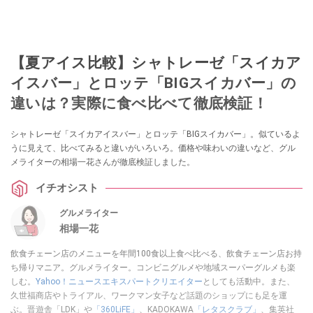
【夏アイス比較】シャトレーゼ「スイカア
イスバー」とロッテ「BIGスイカバー」の
違いは？実際に食べ比べて徹底検証！
シャトレーゼ「スイカアイスバー」とロッテ「BIGスイカバー」。似ているよ
うに見えて、比べてみると違いがいろいろ。価格や味わいの違いなど、グル
メライターの相場一花さんが徹底検証しました。
イチオシスト
グルメライター
相場一花
飲食チェーン店のメニューを年間100食以上食べ比べる、飲食チェーン店お持
ち帰りマニア。グルメライター。コンビニグルメや地域スーパーグルメも楽
しむ。
Yahoo！ニュースエキスパートクリエイター
としても活動中。また、
久世福商店やトライアル、ワークマン女子など話題のショップにも足を運
ぶ。晋遊舎「LDK」や
「360LiFE」
、KADOKAWA
「レタスクラブ」
、集英社