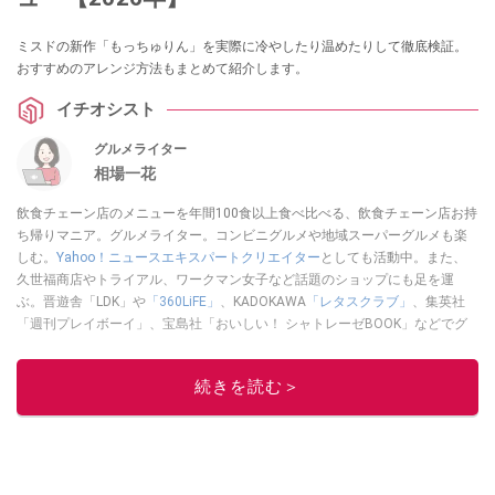
ミスドの新作「もっちゅりん」を実際に冷やしたり温めたりして徹底検証。
おすすめのアレンジ方法もまとめて紹介します。
イチオシスト
グルメライター
相場一花
飲食チェーン店のメニューを年間100食以上食べ比べる、飲食チェーン店お持
ち帰りマニア。グルメライター。コンビニグルメや地域スーパーグルメも楽
しむ。
Yahoo！ニュースエキスパートクリエイター
としても活動中。また、
久世福商店やトライアル、ワークマン女子など話題のショップにも足を運
ぶ。晋遊舎「LDK」や
「360LiFE」
、KADOKAWA
「レタスクラブ」
、集英社
「週刊プレイボーイ」、宝島社「おいしい！ シャトレーゼBOOK」などでグ
ルメライター、食の専門家として出演実績あり。
このイチオシストの他の記事を読む
続きを読む＞