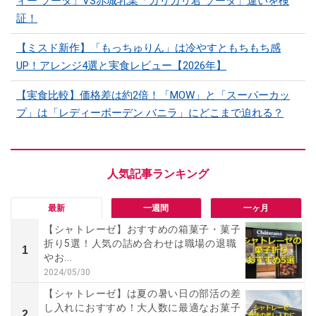
ィー ソーダ」VS赤城乳業「ガリガリ君 ソーダ」違いを検
証！
【ミスド新作】「もっちゅりん」は冷やすともちもち感
UP！アレンジ4選と実食レビュー【2026年】
【実食比較】価格差は約2倍！「MOW」と「スーパーカッ
プ」は「レディーボーデン バニラ」にどこまで迫れる？
最新
一週間
一ヶ月
【シャトレーゼ】おすすめの箱菓子・菓子
折り5選！人気の詰め合わせは職場の退職
1
やお...
2024/05/30
【シャトレーゼ】は夏の暑い日の部活の差
し入れにおすすめ！大人数に最適なお菓子
2