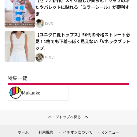
【セリア新作】メイク直しが楽ちん！リップのふ
たやパレットに貼れる「ミラーシール」が便利す
ぎ
TSUN
【ユニクロ夏トップス】50代の骨格ストレート必
見！1枚でも下着っぽく見えない「Vネックブラト
ップ」
ちえこ
特集一覧
Makuake
ページトップへ戻る
ホーム
利用規約
イチオシについて
dメニュー