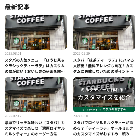
最新記事
2025.08.01
2025.05.29
スタバの人気メニュー「ほうじ茶＆
スタバ 「抹茶ティーラテ」にハマる
クラシックティーラテ」はカスタム
人続出！無料アレンジも自在！カス
の幅が広い！おいしさの秘密を解
タムに失敗しないためのポイント
説！
は？
2025.02.12
2024.05.01
濃厚でリッチな味わい【スタバ】カ
スタバでロイヤルミルクティーが飲
スタマイズで楽しむ「濃厚ロイヤル
める？「ティーラテ」オールミルク
ミルクティー」のオーダー方法
のカスタマイズがおすすめ！頼み方
を紹介