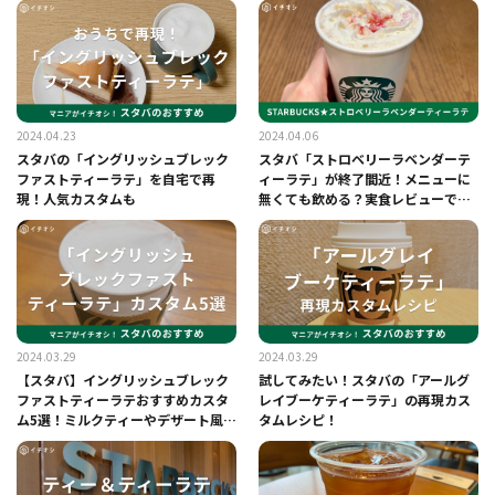
2024.04.23
2024.04.06
スタバの「イングリッシュブレック
スタバ「ストロベリーラベンダーテ
ファストティーラテ」を自宅で再
ィーラテ」が終了間近！メニューに
現！人気カスタムも
無くても飲める？実食レビューで解
説
2024.03.29
2024.03.29
【スタバ】イングリッシュブレック
試してみたい！スタバの「アールグ
ファストティーラテおすすめカスタ
レイブーケティーラテ」の再現カス
ム5選！ミルクティーやデザート風！
タムレシピ！
茶葉だけでも買える