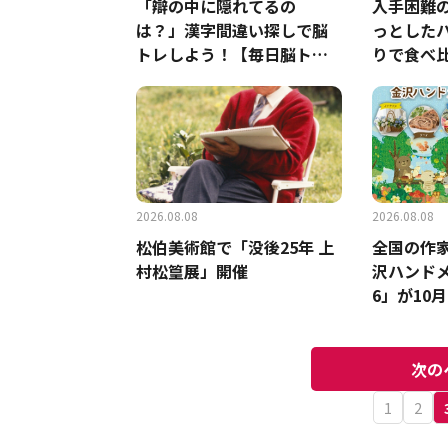
「辯の中に隠れてるの
入手困難
は？」漢字間違い探しで脳
っとした
トレしよう！【毎日脳ト
りで食べ
レ】【クイズ】
おいしい
2026.08.08
2026.08.08
松伯美術館で「没後25年 上
全国の作
村松篁展」開催
沢ハンドメ
6」が10
次の
1
2