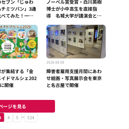
のセブン「じゅわ
ノーベル賞受賞・白川英樹
ハチミツパン」3通
博士が小中高生を直接指
比べてみた！一番
導 名城大学が講演会と導
食べ方はどれ？
電性プラスチック実験イベ
ントを開催
2026.08.08
家が集結する「金
障害者雇用支援月間にあわ
イドマルシェ202
せ絵画・写真展示会を東京
月に開催
と名古屋で開催
ページを見る
...
3
4
5
524