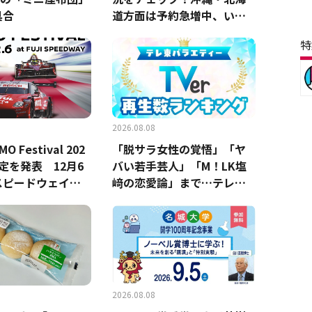
具合
道方面は予約急増中、いま
から狙うべき日は？
特
2026.08.08
 Festival 202
「脱サラ女性の覚悟」「ヤ
定を発表 12月6
バい若手芸人」「M！LK塩
スピードウェイで
﨑の恋愛論」まで…テレ東
バラエティTVer再生数トッ
プ5！※8月2日（日）～8月5
日（水）集計
2026.08.08