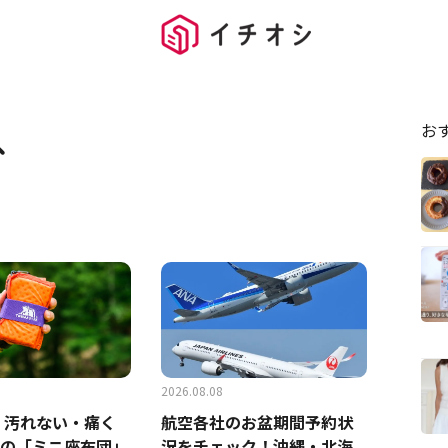
お
ス
2026.08.08
・汚れない・痛く
航空各社のお盆期間予約状
gの「ミニ座布団」
況をチェック！沖縄・北海