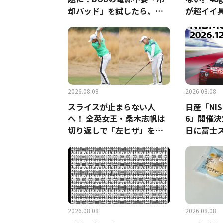
却パッド」を試したら、夏
が超イイ
の移動がラクになった
2026.08.08
2026.08.08
スライスが止まらない人
日産「NISMO
へ！ 全英女王・桑木志帆は
6」開催決
切り返しで「左ヒザ」を先
日に富士
に動かしていた #優勝者の
実施
スイング
2026.08.08
2026.08.08