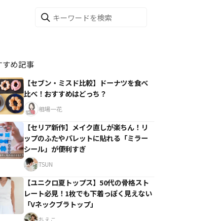
すすめ記事
【セブン・ミスド比較】ドーナツを食べ
比べ！おすすめはどっち？
相場一花
【セリア新作】メイク直しが楽ちん！リ
ップのふたやパレットに貼れる「ミラー
シール」が便利すぎ
TSUN
【ユニクロ夏トップス】50代の骨格スト
レート必見！1枚でも下着っぽく見えない
「Vネックブラトップ」
ちえこ