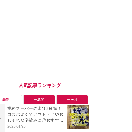
最新
一週間
一ヶ月
業務スーパーの氷は3種類！
「勝手にデ
コスパよくてアウトドアやお
る!?」Win
1
1
しゃれな宅飲みに◎おすすめ
オフにして最
は2kg「純氷 オーロラアイ
身を守る技
2025/01/25
2026/08/05