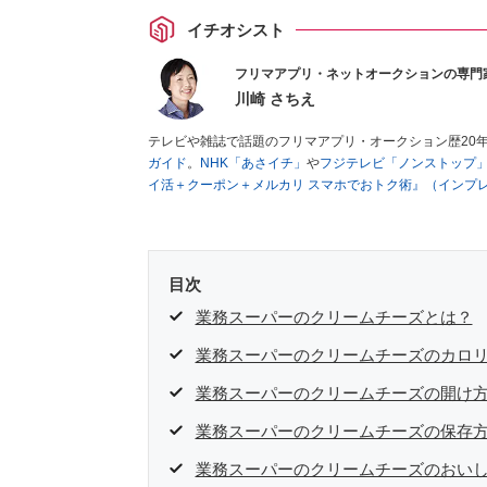
イチオシスト
フリマアプリ・ネットオークションの専門
川崎 さちえ
テレビや雑誌で話題のフリマアプリ・オークション歴20
ガイド
。
NHK「あさイチ」
や
フジテレビ「ノンストップ
イ活＋クーポン＋メルカリ スマホでおトク術』（インプ
キマ時間に効率的に稼ぐ！』（翔泳社刊）
ほか著書多数。
■経歴：2003年、夫が子育てをするために、突然会社を
いた時間でできるオークションに目をつける。しかし、取
品者側にまわり、家の中の物を出品しまくる。出品する物
目次
を生活の一部に取り入れるべく、「ネットオークションや
た消費税増税の社会においては、ネットオークションやフ
業務スーパーのクリームチーズとは？
点でユーザーとして参加中。
業務スーパーのクリームチーズのカロ
業務スーパーのクリームチーズの開け
業務スーパーのクリームチーズの保存
業務スーパーのクリームチーズのおい