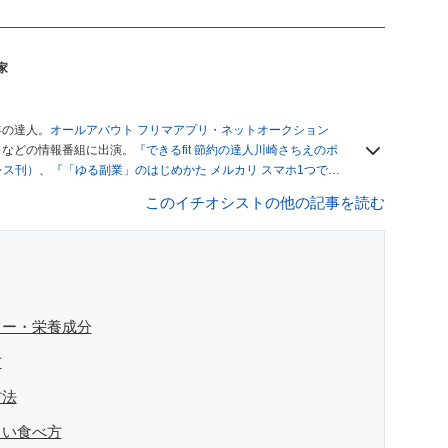
家
年の達人。
オールアバウト フリマアプリ・ネットオークション
」
などの情報番組に出演。
『できるfit 節約の達人川崎さちえのポ
レス刊）
、
『「ゆる副業」のはじめかた メルカリ スマホ1つでス
ブログは
「川崎さちえのごちゃまぜ日記」
。
このイチオシストの他の記事を読む
辞める。翌月からの給料が０円になり、家にいながら、しかも空
引の仕方がわからずに、まずは落札者として参加。その後、出
がほぼなくなってからは、仕入れを経験。ネットオークション
フリマアプリは生活のインフラになる」という考えを持つ。ま
リマアプリが家計の救世主になりえると考え、業者とは違う視
リー・栄養成分
方
方法
しい食べ方