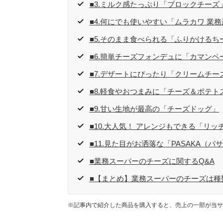
■3.ミルク感たっぷり「ブロックチーズ
■4.何にでも使いやすい「ムラカワ 業務
■5.そのまま食べられる「ふりかけるちー
■6.簡単チーズフォンデュに「カマンベ
■7.デザートにぴったり「クリームチー
■8.軽食やおつまみに「チーズ＆ポテト
■9.甘い生地が最高の「チーズドッグ」
■10.大人気！ アレンジもできる「リッ
■11.見た目がお洒落な「PASAKA（
■業務スーパーのチーズに関するQ&A
■【まとめ】業務スーパーのチーズは種
※記事内で紹介した商品を購入すると、売上の一部が当サ