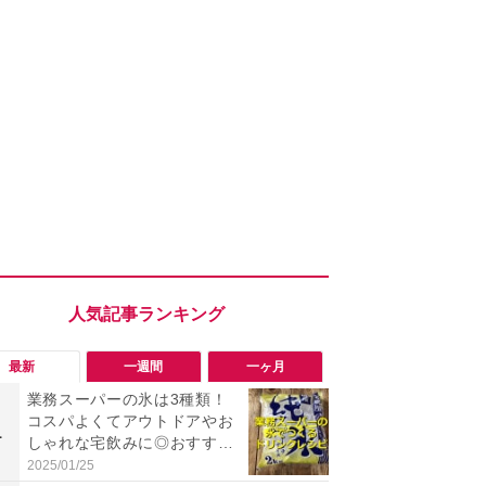
最新
一週間
一ヶ月
業務スーパーの氷は3種類！
「旅行気分
コスパよくてアウトドアやお
食べ比べし
1
1
しゃれな宅飲みに◎おすすめ
3つのご当地
は2kg「純氷 オーロラアイ
新発売
2025/01/25
2026/08/02