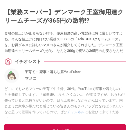
【業務スーパー】デンマーク王室御用達ク
リームチーズが365円の激特⁉
食材の値上げが止まらない昨今、使用頻度の高い乳製品は特に厳しいですよ
ね。そんな値上げに負けない業務スーパーの「Arla BUKOクリームチーズ」
を、お得グルメに詳しいマメコさんが紹介してくれました。デンマーク王室
御用達のクリームチーズながら、なんと300gで税込み365円のお安さなんだ
とか。
イチオシスト
子育て・ 家事・暮らし系YouTuber
マメコ
どこにでもいるフツーの子育て中主婦、30代。YouTubeで家事や暮らしのこ
とを発信しています。「家事嫌い…やりたくない…」が本音ですが、おうちが
整っていると気持ちがいいので、日々工夫をしながらがんばっています。同
じように家事が嫌だなと感じている皆さんのモチベアップになればうれしい
なと思って動画を作っているので、ぜひ
チャンネル
にも遊びに来てくださ
い。
このイチオシストの他の記事を読む