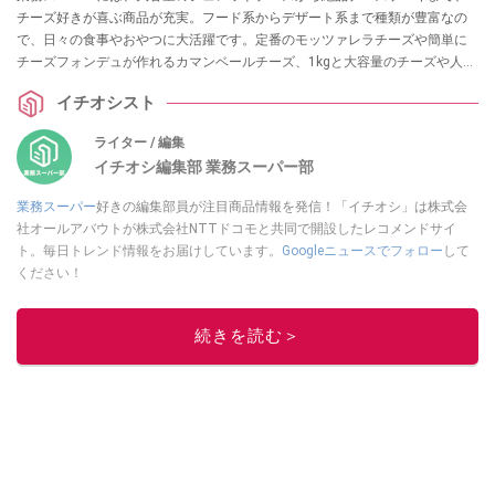
チーズ好きが喜ぶ商品が充実。フード系からデザート系まで種類が豊富なの
で、日々の食事やおやつに大活躍です。定番のモッツァレラチーズや簡単に
チーズフォンデュが作れるカマンベールチーズ、1kgと大容量のチーズや人気
チーズケーキなどさまざまです。いろんなアレンジも楽しめますよ。この記
イチオシスト
事では、そんな業務スーパーの人気チーズを11個ご紹介します。
ライター / 編集
イチオシ編集部 業務スーパー部
業務スーパー
好きの編集部員が注目商品情報を発信！「イチオシ」は株式会
社オールアバウトが株式会社NTTドコモと共同で開設したレコメンドサイ
ト。毎日トレンド情報をお届けしています。
Googleニュースでフォロー
して
ください！
このイチオシストの他の記事を読む
続きを読む＞