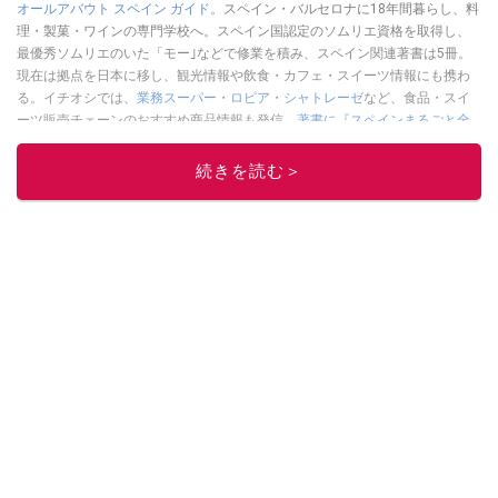
オールアバウト スペイン ガイド。
スペイン・バルセロナに18年間暮らし、料
理・製菓・ワインの専門学校へ。スペイン国認定のソムリエ資格を取得し、
最優秀ソムリエのいた「モー｣などで修業を積み、スペイン関連著書は5冊。
現在は拠点を日本に移し、観光情報や飲食・カフェ・スイーツ情報にも携わ
る。イチオシでは、
業務スーパー
・
ロピア
・
シャトレーゼ
など、食品・スイ
ーツ販売チェーンのおすすめ商品情報も発信。
著書に『スペインまるごと全
17州おいしい旅』（‎産業編集センター刊）ほか。
■経歴：ワイナリーツアー
ガイドや、飲食関連の方の視察旅行のコーディネートやガイド、スペインの
続きを読む＞
食についての講演などの経験あり。2004年より「カフェ・スイーツ」（柴田
書店）、「料理通信」（料理通信社）をはじめ、日本の雑誌やWEBサイト
に、ガストロノミー、観光、文化などについて執筆。ガイドブックの取材の
コーディネートや執筆、著書5冊あり。 現在は、拠点をバルセロナから日本に
移し、スペイン関連だけでなく日本の観光情報や飲食店についてのコンテン
ツの執筆や、広報PR、出版プロデュースなどを行う。 ■寄稿雑誌……料理通
信、カフェ・スイーツ、TARZANなど ■寄稿サイト……ぐるなびプロ、Drink
planetなど ■取材コーディネート……るるぶスペイン／ララチッタ／aruco／地
球の歩き方ほか。
このイチオシストの他の記事を読む