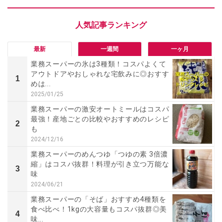
最新
一週間
一ヶ月
業務スーパーの氷は3種類！コスパよくて
アウトドアやおしゃれな宅飲みに◎おすす
1
めは...
2025/01/25
業務スーパーの激安オートミールはコスパ
最強！産地ごとの比較やおすすめのレシピ
2
も
2024/12/16
業務スーパーのめんつゆ「つゆの素 3倍濃
縮」はコスパ抜群！料理が引き立つ万能な
3
味
2024/06/21
業務スーパーの「そば」おすすめ4種類を
食べ比べ！1kgの大容量もコスパ抜群◎美
4
味...