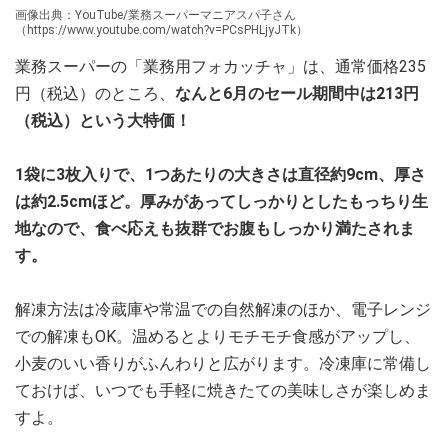
画像出典：YouTube/業務スーパーマニアスパ子さん
（https://www.youtube.com/watch?v=PCsPHLjyJTk）
業務スーパーの「業務用フォカッチャ」は、通常価格235
円（税込）のところ、
なんと6月のセール期間中は213円
（税込）という大特価！
1袋に3枚入りで、1つあたりの大きさは直径約9cm、厚さ
は約2.5cmほど。厚みがあってしっかりとしたもっちり生
地なので、食べ応えも抜群でお腹もしっかり満たされま
す。
解凍方法は冷蔵庫や常温での自然解凍のほか、電子レンジ
での解凍もOK。温めるとよりモチモチ食感がアップし、
小麦のいい香りがふんわりと広がります。冷凍庫に常備し
ておけば、いつでも手軽に焼きたての美味しさが楽しめま
すよ。