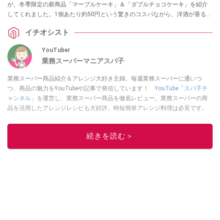
が、冬季限定の新商品「マーブルケーキ」＆「ダブルチョコケーキ」を紹介
してくれました。1個あたり約50円という驚きのコスパながら、洋酒が香る大
人な味わいが楽しめるのだとか！自分へのご褒美やギフトにもぴったりな、
イチオシスト
冬の推しスイーツを詳しくレポートします。
YouTuber
業務スーパーマニアスパ子
業務スーパー商品紹介＆アレンジ大好き主婦。毎週業務スーパーに通いつ
つ、商品の魅力をYouTubeや記事で発信しています！
YouTube「スパ子チ
ャンネル」
を運営し、業務スーパー商品を徹底レビュー。業務スーパーの商
品を活用したアレンジレシピも大好評。時短簡単アレンジ料理は必見です。
Yahoo!記事はこちら。
このイチオシストの他の記事を読む
続きを読む＞