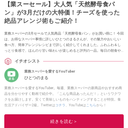
【業スーセール】大人気「天然酵母食パ
ン」が3月だけの大特価！チーズを使った
絶品アレンジ術もご紹介！
業務スーパーの3月セールで人気商品「天然酵母食パン」がお買い得に！ 今回
は、お得なスーパー事情に詳しいひとつのまるさんが、その魅力やおいしい
食べ方、簡単アレンジレシピまで詳しく紹介してくれました。ふわふわ＆し
っとり食感で、ほんのり甘い味わいが楽しめると評判の一品。毎日の朝食や
アレンジを楽しみたい方は必見です。
イチオシスト
業務スーパーを愛するYouTuber
ひとつのまる
業務スーパーを愛するYouTuber。毎週、業務スーパーの新商品やおすすめ商
品を分かりやすく動画で紹介中。「こんな商品あったんだ！」というワクワ
クをお届けします。安くて美味しいものをハンティングすることが特技。食
生活アドバイザー2級。Twitterは
コチラ
、YouTubeは
こちら
から！
このイチオシストの他の記事を読む
続きを読む＞