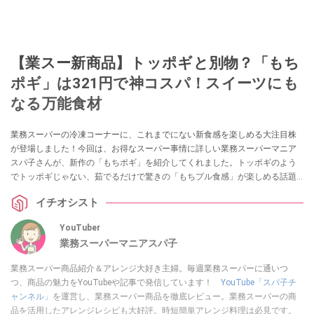
【業スー新商品】トッポギと別物？「もち
ポギ」は321円で神コスパ！スイーツにも
なる万能食材
業務スーパーの冷凍コーナーに、これまでにない新食感を楽しめる大注目株
が登場しました！今回は、お得なスーパー事情に詳しい業務スーパーマニア
スパ子さんが、新作の「もちポギ」を紹介してくれました。トッポギのよう
でトッポギじゃない、茹でるだけで驚きの「もちプル食感」が楽しめる話題
のアイテムなのだとか。おかずからスイーツまで変幻自在な、その魅力を余
イチオシスト
すことなくお届けします！
YouTuber
業務スーパーマニアスパ子
業務スーパー商品紹介＆アレンジ大好き主婦。毎週業務スーパーに通いつ
つ、商品の魅力をYouTubeや記事で発信しています！
YouTube「スパ子チ
ャンネル」
を運営し、業務スーパー商品を徹底レビュー。業務スーパーの商
品を活用したアレンジレシピも大好評。時短簡単アレンジ料理は必見です。