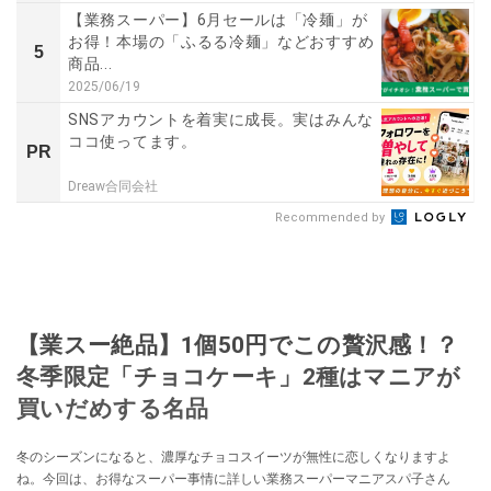
【業務スーパー】6月セールは「冷麺」が
お得！本場の「ふるる冷麺」などおすすめ
5
商品...
2025/06/19
SNSアカウントを着実に成長。実はみんな
ココ使ってます。
PR
Dreaw合同会社
Recommended by
【業スー絶品】1個50円でこの贅沢感！？
冬季限定「チョコケーキ」2種はマニアが
買いだめする名品
冬のシーズンになると、濃厚なチョコスイーツが無性に恋しくなりますよ
ね。今回は、お得なスーパー事情に詳しい業務スーパーマニアスパ子さん