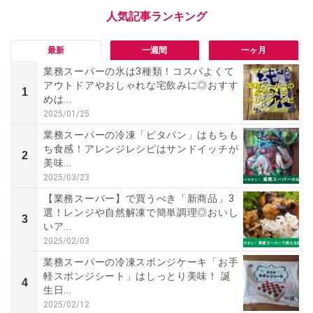
最新
一週間
一ヶ月
業務スーパーの氷は3種類！コスパよくて
アウトドアやおしゃれな宅飲みに◎おすす
1
めは...
2025/01/25
業務スーパーの冷凍「ピタパン」はもちも
ち食感！アレンジレシピはサンドイッチが
2
美味...
2025/03/23
【業務スーパー】で買うべき「新商品」3
選！レンジや自然解凍で簡単調理◎おいし
3
いア...
2025/02/03
業務スーパーの冷凍スポンジケーキ「お手
軽スポンジシート」はしっとり美味！ 誕
4
生日...
2025/02/12