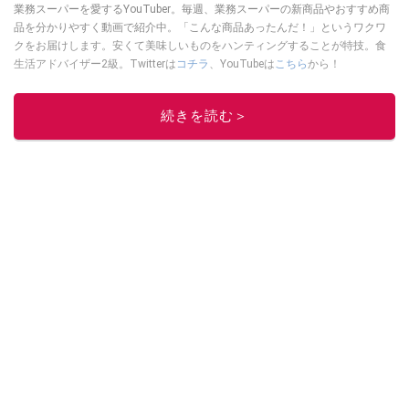
業務スーパーを愛するYouTuber。毎週、業務スーパーの新商品やおすすめ商
品を分かりやすく動画で紹介中。「こんな商品あったんだ！」というワクワ
クをお届けします。安くて美味しいものをハンティングすることが特技。食
生活アドバイザー2級。Twitterは
コチラ
、YouTubeは
こちら
から！
このイチオシストの他の記事を読む
続きを読む＞