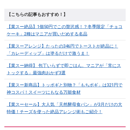
【こちらの記事もおすすめ！】
【業スー絶品】1個50円でこの贅沢感！？冬季限定「チョコ
ケーキ」2種はマニアが買いだめする名品
【業スーアレンジ】たったの346円でトーストが絶品に！
「カレーディップ」は塗るだけで激うま！
【業スー納得】 包丁いらずで即ごはん。マニアが「常にス
トックする」最強肉おかず3選
【業スー新商品】トッポギと別物？「もちポギ」は321円で
神コスパ！スイーツにもなる万能食材
【業スーセール】大人気「天然酵母食パン」が3月だけの大
特価！チーズを使った絶品アレンジ術もご紹介！