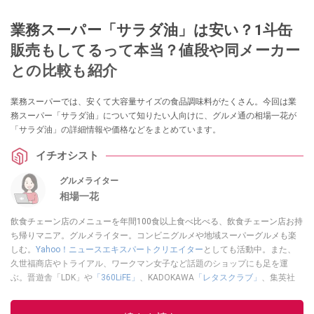
業務スーパー「サラダ油」は安い？1斗缶
販売もしてるって本当？値段や同メーカー
との比較も紹介
業務スーパーでは、安くて大容量サイズの食品調味料がたくさん。今回は業
務スーパー「サラダ油」について知りたい人向けに、グルメ通の相場一花が
「サラダ油」の詳細情報や価格などをまとめています。
イチオシスト
グルメライター
相場一花
飲食チェーン店のメニューを年間100食以上食べ比べる、飲食チェーン店お持
ち帰りマニア。グルメライター。コンビニグルメや地域スーパーグルメも楽
しむ。
Yahoo！ニュースエキスパートクリエイター
としても活動中。また、
久世福商店やトライアル、ワークマン女子など話題のショップにも足を運
ぶ。晋遊舎「LDK」や
「360LiFE」
、KADOKAWA
「レタスクラブ」
、集英社
「週刊プレイボーイ」、宝島社「おいしい！ シャトレーゼBOOK」などでグ
ルメライター、食の専門家として出演実績あり。