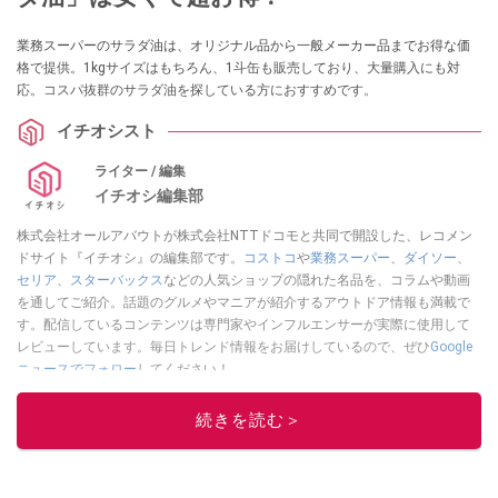
業務スーパーのサラダ油は、オリジナル品から一般メーカー品までお得な価
格で提供。1kgサイズはもちろん、1斗缶も販売しており、大量購入にも対
応。コスパ抜群のサラダ油を探している方におすすめです。
イチオシスト
ライター / 編集
イチオシ編集部
株式会社オールアバウトが株式会社NTTドコモと共同で開設した、レコメン
ドサイト『イチオシ』の編集部です。
コストコ
や
業務スーパー
、
ダイソー
、
セリア
、
スターバックス
などの人気ショップの隠れた名品を、コラムや動画
を通してご紹介。話題のグルメやマニアが紹介するアウトドア情報も満載で
す。配信しているコンテンツは専門家やインフルエンサーが実際に使用して
レビューしています。毎日トレンド情報をお届けしているので、ぜひ
Google
ニュースでフォロー
してください！
このイチオシストの他の記事を読む
続きを読む＞