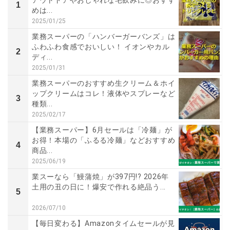
1
めは...
2025/01/25
業務スーパーの「ハンバーガーバンズ」は
ふわふわ食感でおいしい！ イオンやカル
2
ディ...
2025/01/31
業務スーパーのおすすめ生クリーム＆ホイ
ップクリームはコレ！液体やスプレーなど
3
種類...
2025/02/17
【業務スーパー】6月セールは「冷麺」が
お得！本場の「ふるる冷麺」などおすすめ
4
商品...
2025/06/19
業スーなら「鰻蒲焼」が397円!? 2026年
土用の丑の日に！爆安で作れる絶品う...
5
2026/07/10
【毎日変わる】Amazonタイムセールが見