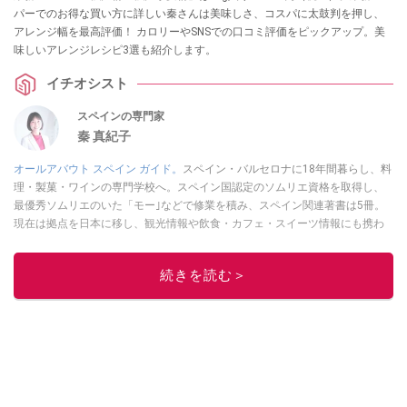
パーでのお得な買い方に詳しい秦さんは美味しさ、コスパに太鼓判を押し、
アレンジ幅を最高評価！ カロリーやSNSでの口コミ評価をピックアップ。美
味しいアレンジレシピ3選も紹介します。
イチオシスト
スペインの専門家
秦 真紀子
オールアバウト スペイン ガイド。
スペイン・バルセロナに18年間暮らし、料
理・製菓・ワインの専門学校へ。スペイン国認定のソムリエ資格を取得し、
最優秀ソムリエのいた「モー｣などで修業を積み、スペイン関連著書は5冊。
現在は拠点を日本に移し、観光情報や飲食・カフェ・スイーツ情報にも携わ
る。イチオシでは、
業務スーパー
・
ロピア
・
シャトレーゼ
など、食品・スイ
ーツ販売チェーンのおすすめ商品情報も発信。
著書に『スペインまるごと全
続きを読む＞
17州おいしい旅』（‎産業編集センター刊）ほか。
■経歴：ワイナリーツアー
ガイドや、飲食関連の方の視察旅行のコーディネートやガイド、スペインの
食についての講演などの経験あり。2004年より「カフェ・スイーツ」（柴田
書店）、「料理通信」（料理通信社）をはじめ、日本の雑誌やWEBサイト
に、ガストロノミー、観光、文化などについて執筆。ガイドブックの取材の
コーディネートや執筆、著書5冊あり。 現在は、拠点をバルセロナから日本に
移し、スペイン関連だけでなく日本の観光情報や飲食店についてのコンテン
ツの執筆や、広報PR、出版プロデュースなどを行う。 ■寄稿雑誌……料理通