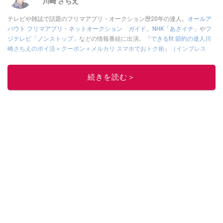
川崎 さちえ
テレビや雑誌で話題のフリマアプリ・オークション歴20年の達人。
オールア
バウト フリマアプリ・ネットオークション ガイド
。
NHK「あさイチ」
や
フ
ジテレビ「ノンストップ」
などの情報番組に出演。
『できるfit 節約の達人川
崎さちえのポイ活＋クーポン＋メルカリ スマホでおトク術』（インプレス
刊）
、
『「ゆる副業」のはじめかた メルカリ スマホ1つでスキマ時間に効率
的に稼ぐ！』（翔泳社刊）
ほか著書多数。ブログは
「川崎さちえのごちゃま
続きを読む＞
ぜ日記」
。
■経歴：2003年、夫が子育てをするために、突然会社を辞める。翌月からの
給料が０円になり、家にいながら、しかも空いた時間でできるオークション
に目をつける。しかし、取引の仕方がわからずに、まずは落札者として参
加。その後、出品者側にまわり、家の中の物を出品しまくる。出品する物が
ほぼなくなってからは、仕入れを経験。ネットオークションを生活の一部に
取り入れるべく、「ネットオークションやフリマアプリは生活のインフラに
なる」という考えを持つ。また消費税増税の社会においては、ネットオーク
ションやフリマアプリが家計の救世主になりえると考え、業者とは違う視点
でユーザーとして参加中。
このイチオシストの他の記事を読む