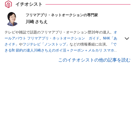
イチオシスト
フリマアプリ・ネットオークションの専門家
川崎 さちえ
テレビや雑誌で話題のフリマアプリ・オークション歴20年の達人。
オ
ールアバウト フリマアプリ・ネットオークション ガイド
。
NHK「あ
さイチ」
や
フジテレビ「ノンストップ」
などの情報番組に出演。
『で
きるfit 節約の達人川崎さちえのポイ活＋クーポン＋メルカリ スマホで
おトク術』（インプレス刊）
、
『「ゆる副業」のはじめかた メルカリ
このイチオシストの他の記事を読む
スマホ1つでスキマ時間に効率的に稼ぐ！』（翔泳社刊）
ほか著書多
数。ブログは
「川崎さちえのごちゃまぜ日記」
。
■経歴：2003年、夫が子育てをするために、突然会社を辞める。翌月
からの給料が０円になり、家にいながら、しかも空いた時間でできる
オークションに目をつける。しかし、取引の仕方がわからずに、まず
は落札者として参加。その後、出品者側にまわり、家の中の物を出品
しまくる。出品する物がほぼなくなってからは、仕入れを経験。ネッ
トオークションを生活の一部に取り入れるべく、「ネットオークショ
ンやフリマアプリは生活のインフラになる」という考えを持つ。また
消費税増税の社会においては、ネットオークションやフリマアプリが
家計の救世主になりえると考え、業者とは違う視点でユーザーとして
参加中。