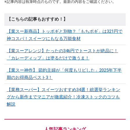
※記事内容は執筆時点のものです。最新の内容をご確認ください。
【こちらの記事もおすすめ！】
【業スー新商品】トッポギと別物？「もちポギ」は321円で
神コスパ！スイーツにもなる万能食材
【業スーアレンジ】たったの346円でトーストが絶品に！
「カレーディップ」は塗るだけで激うま！
【業スー神作】 節約主婦が「何度もリピした」2025年下半
期のお得商品ベスト3！
【業務スーパー】スイーツおすすめ34選！総選挙ランキン
グから新作までマニアが徹底紹介！冷凍ストックのコツも
解説