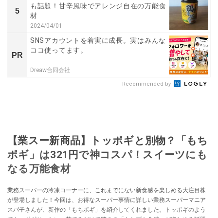
も話題！甘辛風味でアレンジ自在の万能食
5
材
2024/04/01
SNSアカウントを着実に成長。実はみんな
ココ使ってます。
PR
Dreaw合同会社
Recommended by
【業スー新商品】トッポギと別物？「もち
ポギ」は321円で神コスパ！スイーツにも
なる万能食材
業務スーパーの冷凍コーナーに、これまでにない新食感を楽しめる大注目株
が登場しました！今回は、お得なスーパー事情に詳しい業務スーパーマニア
スパ子さんが、新作の「もちポギ」を紹介してくれました。トッポギのよう