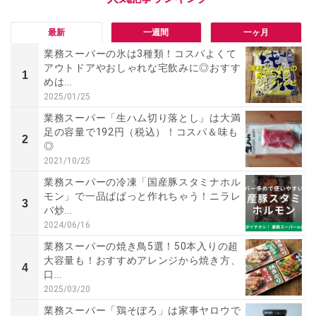
最新
一週間
一ヶ月
業務スーパーの氷は3種類！コスパよくて
アウトドアやおしゃれな宅飲みに◎おすす
1
めは...
2025/01/25
業務スーパー「生ハム切り落とし」は大満
足の容量で192円（税込）！コスパ＆味も
2
◎
2021/10/25
業務スーパーの冷凍「国産豚スタミナホル
モン」で一品ぱぱっと作れちゃう！ニラレ
3
バ炒...
2024/06/16
業務スーパーの焼き鳥5選！50本入りの超
大容量も！おすすめアレンジから焼き方、
4
口...
2025/03/20
業務スーパー「鶏そぼろ」は家事ヤロウで