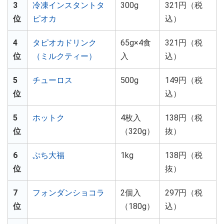
3
冷凍インスタントタ
300g
321円（税
位
ピオカ
込）
4
タピオカドリンク
65g×4食
321円（税
位
（ミルクティー）
入
込）
5
チューロス
500g
149円（税
位
込）
5
ホットク
4枚入
138円（税
位
（320g）
抜）
6
ぷち大福
1kg
138円（税
位
抜）
7
フォンダンショコラ
2個入
297円（税
位
（180g）
込）