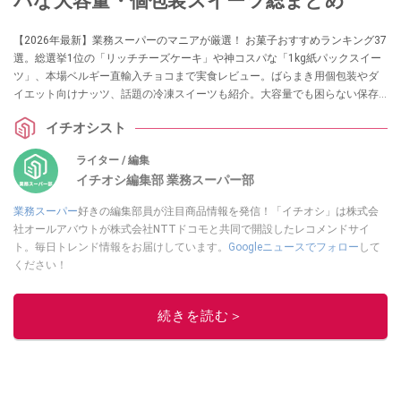
パな大容量・個包装スイーツ総まとめ
【2026年最新】業務スーパーのマニアが厳選！ お菓子おすすめランキング37
選。総選挙1位の「リッチチーズケーキ」や神コスパな「1kg紙パックスイー
ツ」、本場ベルギー直輸入チョコまで実食レビュー。ばらまき用個包装やダ
イエット向けナッツ、話題の冷凍スイーツも紹介。大容量でも困らない保存
テクニック＆劇的アレンジレシピもお届けします。「安くて美味しい」失敗
イチオシスト
しない業スーお菓子選びの決定版です。
ライター / 編集
イチオシ編集部 業務スーパー部
業務スーパー
好きの編集部員が注目商品情報を発信！「イチオシ」は株式会
社オールアバウトが株式会社NTTドコモと共同で開設したレコメンドサイ
ト。毎日トレンド情報をお届けしています。
Googleニュースでフォロー
して
ください！
このイチオシストの他の記事を読む
続きを読む＞