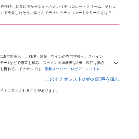
ン在住時、朝食に欠かせなかったというチョコレートクリーム。それよ
」で発見したそう。秦さんイチオシのチョコレートクリームとは？
に18年間暮らし、料理・製菓・ワインの専門学校へ。スペイン
モー｣などで修業を積み、スペイン関連著書は5冊。現在は拠点
も携わる。イチオシでは、
業務スーパー
・
ロピア
・
シャトレー
も発信。
著書に『スペインまるごと全17州おいしい旅』（‎産業
このイチオシストの他の記事を読む
や、飲食関連の方の視察旅行のコーディネートやガイド、スペ
「カフェ・スイーツ」（柴田書店）、「料理通信」（料理通信社）
イトに還元されることがあります。
、観光、文化などについて執筆。ガイドブックの取材のコーディ
ナから日本に移し、スペイン関連だけでなく日本の観光情報や飲
デュースなどを行う。 ■寄稿雑誌……料理通信、カフェ・スイー
 planetなど ■取材コーディネート……るるぶスペイン／ララチッ