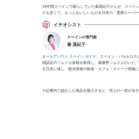
18年間スペインで暮らしていた秦真紀子さんが、スペイ
りも安くて、もっとおいしいものを日本の「業務スーパー
イチオシスト
スペインの専門家
秦 真紀子
オールアバウト スペイン ガイド。
スペイン・バルセロナ
国認定のソムリエ資格を取得し、最優秀ソムリエのいた「
を日本に移し、観光情報や飲食・カフェ・スイーツ情報に
ゼ
など、食品・スイーツ販売チェーンのおすすめ商品情報
編集センター刊）ほか。
■経歴：ワイナリーツアーガイド
インの食についての講演などの経験あり。2004年より
※記事内で紹介した商品を購入すると、売上の一部が当サ
をはじめ、日本の雑誌やWEBサイトに、ガストロノミー
ネートや執筆、著書5冊あり。 現在は、拠点をバルセロ
食店についてのコンテンツの執筆や、広報PR、出版プロ
ツ、TARZANなど ■寄稿サイト……ぐるなびプロ、Drink
タ／aruco／地球の歩き方ほか。