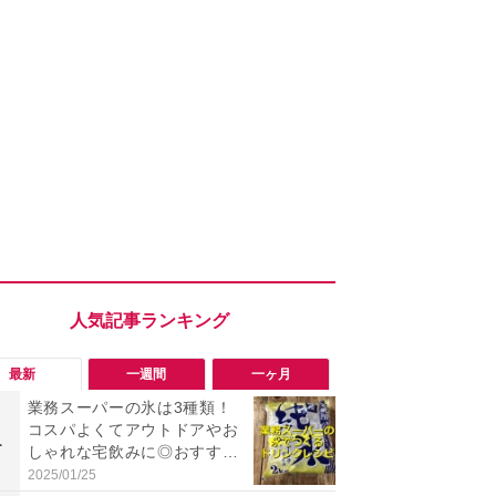
最新
一週間
一ヶ月
業務スーパーの氷は3種類！
「勝手にデ
コスパよくてアウトドアやお
る!?」Win
1
1
しゃれな宅飲みに◎おすすめ
オフにして最
は2kg「純氷 オーロラアイ
身を守る技
2025/01/25
2026/08/05