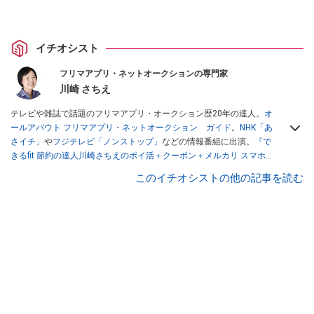
イチオシスト
フリマアプリ・ネットオークションの専門家
川崎 さちえ
テレビや雑誌で話題のフリマアプリ・オークション歴20年の達人。
オ
ールアバウト フリマアプリ・ネットオークション ガイド
。
NHK「あ
さイチ」
や
フジテレビ「ノンストップ」
などの情報番組に出演。
『で
きるfit 節約の達人川崎さちえのポイ活＋クーポン＋メルカリ スマホで
おトク術』（インプレス刊）
、
『「ゆる副業」のはじめかた メルカリ
このイチオシストの他の記事を読む
スマホ1つでスキマ時間に効率的に稼ぐ！』（翔泳社刊）
ほか著書多
数。ブログは
「川崎さちえのごちゃまぜ日記」
。
■経歴：2003年、夫が子育てをするために、突然会社を辞める。翌月
からの給料が０円になり、家にいながら、しかも空いた時間でできる
オークションに目をつける。しかし、取引の仕方がわからずに、まず
は落札者として参加。その後、出品者側にまわり、家の中の物を出品
しまくる。出品する物がほぼなくなってからは、仕入れを経験。ネッ
トオークションを生活の一部に取り入れるべく、「ネットオークショ
ンやフリマアプリは生活のインフラになる」という考えを持つ。また
消費税増税の社会においては、ネットオークションやフリマアプリが