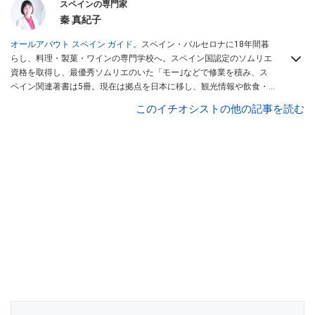
スペインの専門家
秦 真紀子
オールアバウト スペイン ガイド。
スペイン・バルセロナに18年間暮
らし、料理・製菓・ワインの専門学校へ。スペイン国認定のソムリエ
資格を取得し、最優秀ソムリエのいた「モー｣などで修業を積み、ス
ペイン関連著書は5冊。現在は拠点を日本に移し、観光情報や飲食・
カフェ・スイーツ情報にも携わる。イチオシでは、
業務スーパー
・
ロ
このイチオシストの他の記事を読む
ピア
・
シャトレーゼ
など、食品・スイーツ販売チェーンのおすすめ商
品情報も発信。
著書に『スペインまるごと全17州おいしい旅』（‎産業
編集センター刊）ほか。
■経歴：ワイナリーツアーガイドや、飲食関
連の方の視察旅行のコーディネートやガイド、スペインの食について
の講演などの経験あり。2004年より「カフェ・スイーツ」（柴田書
店）、「料理通信」（料理通信社）をはじめ、日本の雑誌やWEBサイ
トに、ガストロノミー、観光、文化などについて執筆。ガイドブック
の取材のコーディネートや執筆、著書5冊あり。 現在は、拠点をバル
セロナから日本に移し、スペイン関連だけでなく日本の観光情報や飲
食店についてのコンテンツの執筆や、広報PR、出版プロデュースなど
を行う。 ■寄稿雑誌……料理通信、カフェ・スイーツ、TARZANなど ■
寄稿サイト……ぐるなびプロ、Drink planetなど ■取材コーディネー
ト……るるぶスペイン／ララチッタ／aruco／地球の歩き方ほか。