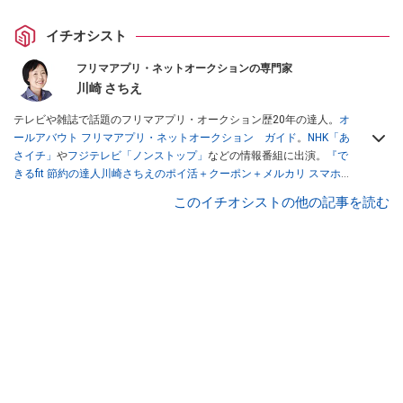
イチオシスト
フリマアプリ・ネットオークションの専門家
川崎 さちえ
テレビや雑誌で話題のフリマアプリ・オークション歴20年の達人。
オ
ールアバウト フリマアプリ・ネットオークション ガイド
。
NHK「あ
さイチ」
や
フジテレビ「ノンストップ」
などの情報番組に出演。
『で
きるfit 節約の達人川崎さちえのポイ活＋クーポン＋メルカリ スマホで
おトク術』（インプレス刊）
、
『「ゆる副業」のはじめかた メルカリ
このイチオシストの他の記事を読む
スマホ1つでスキマ時間に効率的に稼ぐ！』（翔泳社刊）
ほか著書多
数。ブログは
「川崎さちえのごちゃまぜ日記」
。
■経歴：2003年、夫が子育てをするために、突然会社を辞める。翌月
からの給料が０円になり、家にいながら、しかも空いた時間でできる
オークションに目をつける。しかし、取引の仕方がわからずに、まず
は落札者として参加。その後、出品者側にまわり、家の中の物を出品
しまくる。出品する物がほぼなくなってからは、仕入れを経験。ネッ
トオークションを生活の一部に取り入れるべく、「ネットオークショ
ンやフリマアプリは生活のインフラになる」という考えを持つ。また
消費税増税の社会においては、ネットオークションやフリマアプリが
家計の救世主になりえると考え、業者とは違う視点でユーザーとして