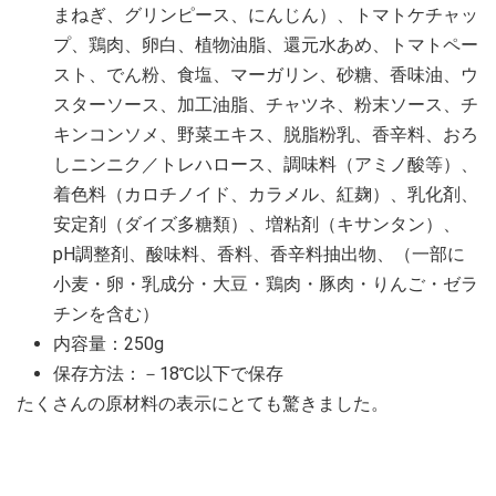
まねぎ、グリンピース、にんじん）、トマトケチャッ
プ、鶏肉、卵白、植物油脂、還元水あめ、トマトペー
スト、でん粉、食塩、マーガリン、砂糖、香味油、ウ
スターソース、加工油脂、チャツネ、粉末ソース、チ
キンコンソメ、野菜エキス、脱脂粉乳、香辛料、おろ
しニンニク／トレハロース、調味料（アミノ酸等）、
着色料（カロチノイド、カラメル、紅麹）、乳化剤、
安定剤（ダイズ多糖類）、増粘剤（キサンタン）、
pH調整剤、酸味料、香料、香辛料抽出物、（一部に
小麦・卵・乳成分・大豆・鶏肉・豚肉・りんご・ゼラ
チンを含む）
内容量：250g
保存方法：－18℃以下で保存
たくさんの原材料の表示にとても驚きました。