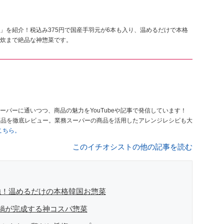
」を紹介！税込み375円で国産手羽元が6本も入り、温めるだけで本格
炊まで絶品な神惣菜です。
ーパーに通いつつ、商品の魅力をYouTubeや記事で発信しています！
商品を徹底レビュー。業務スーパーの商品を活用したアレンジレシピも大
はこちら。
このイチオシストの他の記事を読む
強！温めるだけの本格韓国お惣菜
鍋が完成する神コスパ惣菜