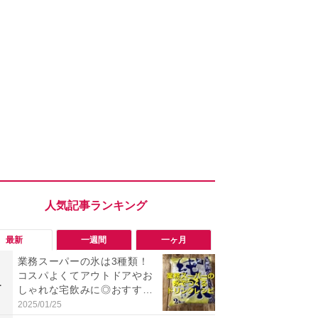
最新
一週間
一ヶ月
業務スーパーの氷は3種類！
「勝手にデ
コスパよくてアウトドアやお
る!?」Win
1
1
しゃれな宅飲みに◎おすすめ
オフにして最
は2kg「純氷 オーロラアイ
身を守る技
2025/01/25
2026/08/05