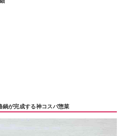
細
格鍋が完成する神コスパ惣菜