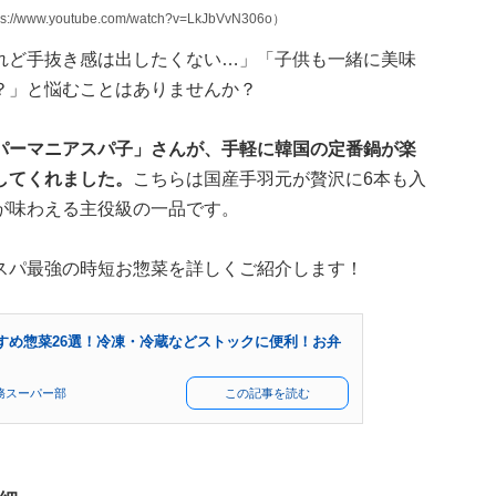
.youtube.com/watch?v=LkJbVvN306o）
れど手抜き感は出したくない…」「子供も一緒に美味
？」と悩むことはありませんか？
パーマニアスパ子」さんが、手軽に韓国の定番鍋が楽
してくれました。
こちらは国産手羽元が贅沢に6本も入
が味わえる主役級の一品です。
スパ最強の時短お惣菜を詳しくご紹介します！
すめ惣菜26選！冷凍・冷蔵などストックに便利！お弁
務スーパー部
この記事を読む