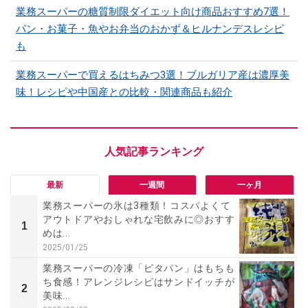
業務スーパーの糖質制限ダイエット向け商品おすすめ7選！
パン・お菓子・魚やお弁当のおかず＆ヒルナンデスレシピ
も
業務スーパーで買えるはちみつ3選！ブルガリア産は濃厚美
味！レシピや中国産との比較・関連商品も紹介
最新
一週間
一ヶ月
業務スーパーの氷は3種類！コスパよくて
アウトドアやおしゃれな宅飲みに◎おすす
1
めは...
2025/01/25
業務スーパーの冷凍「ピタパン」はもちも
ち食感！アレンジレシピはサンドイッチが
2
美味...