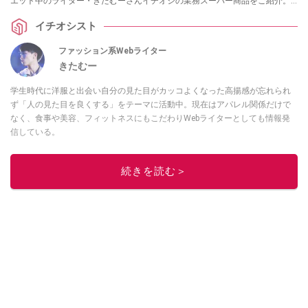
エット中のライター・きたむーさんイチオシの業務スーパー商品をご紹介。
節約になってコスパよく糖質制限できる商品の選び方や、簡単につくれてお
イチオシスト
弁当のおかずにも便利なおすすめ糖質制限レシピ、ヒルナンデスで紹介され
たダイエットレシピもまとめました。
ファッション系Webライター
きたむー
学生時代に洋服と出会い自分の見た目がカッコよくなった高揚感が忘れられ
ず「人の見た目を良くする」をテーマに活動中。現在はアパレル関係だけで
なく、食事や美容、フィットネスにもこだわりWebライターとしても情報発
信している。
このイチオシストの他の記事を読む
続きを読む＞