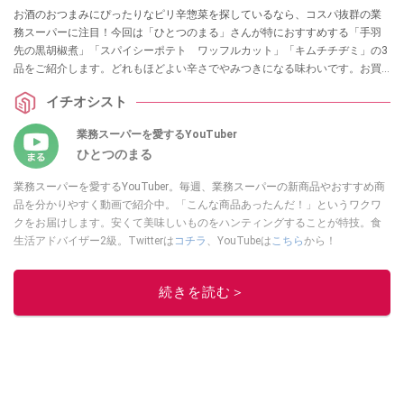
お酒のおつまみにぴったりなピリ辛惣菜を探しているなら、コスパ抜群の業
務スーパーに注目！今回は「ひとつのまる」さんが特におすすめする「手羽
先の黒胡椒煮」「スパイシーポテト ワッフルカット」「キムチチヂミ」の3
品をご紹介します。どれもほどよい辛さでやみつきになる味わいです。お買
い物の参考にぜひチェックしてみてくださいね。
イチオシスト
業務スーパーを愛するYouTuber
ひとつのまる
業務スーパーを愛するYouTuber。毎週、業務スーパーの新商品やおすすめ商
品を分かりやすく動画で紹介中。「こんな商品あったんだ！」というワクワ
クをお届けします。安くて美味しいものをハンティングすることが特技。食
生活アドバイザー2級。Twitterは
コチラ
、YouTubeは
こちら
から！
このイチオシストの他の記事を読む
続きを読む＞