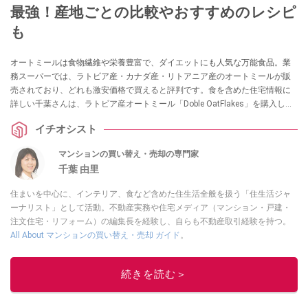
最強！産地ごとの比較やおすすめのレシピ
も
オートミールは食物繊維や栄養豊富で、ダイエットにも人気な万能食品。業
務スーパーでは、ラトビア産・カナダ産・リトアニア産のオートミールが販
売されており、どれも激安価格で買えると評判です。食を含めた住宅情報に
詳しい千葉さんは、ラトビア産オートミール「Doble OatFlakes」を購入して
1週間実食。味の感想や気になる安全性について教えていただきました。
イチオシスト
マンションの買い替え・売却の専門家
千葉 由里
住まいを中心に、インテリア、食など含めた住生活全般を扱う「住生活ジャ
ーナリスト」として活動。不動産実務や住宅メディア（マンション・戸建・
注文住宅・リフォーム）の編集長を経験し、自らも不動産取引経験を持つ。
All About マンションの買い替え・売却 ガイド
。
このイチオシストの他の記事を読む
続きを読む＞