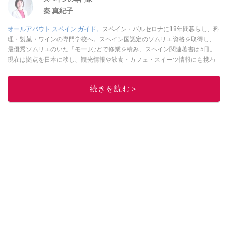
秦 真紀子
オールアバウト スペイン ガイド。
スペイン・バルセロナに18年間暮らし、料
理・製菓・ワインの専門学校へ。スペイン国認定のソムリエ資格を取得し、
最優秀ソムリエのいた「モー｣などで修業を積み、スペイン関連著書は5冊。
現在は拠点を日本に移し、観光情報や飲食・カフェ・スイーツ情報にも携わ
る。イチオシでは、
業務スーパー
・
ロピア
・
シャトレーゼ
など、食品・スイ
ーツ販売チェーンのおすすめ商品情報も発信。
著書に『スペインまるごと全
続きを読む＞
17州おいしい旅』（‎産業編集センター刊）ほか。
■経歴：ワイナリーツアー
ガイドや、飲食関連の方の視察旅行のコーディネートやガイド、スペインの
食についての講演などの経験あり。2004年より「カフェ・スイーツ」（柴田
書店）、「料理通信」（料理通信社）をはじめ、日本の雑誌やWEBサイト
に、ガストロノミー、観光、文化などについて執筆。ガイドブックの取材の
コーディネートや執筆、著書5冊あり。 現在は、拠点をバルセロナから日本に
移し、スペイン関連だけでなく日本の観光情報や飲食店についてのコンテン
ツの執筆や、広報PR、出版プロデュースなどを行う。 ■寄稿雑誌……料理通
信、カフェ・スイーツ、TARZANなど ■寄稿サイト……ぐるなびプロ、Drink
planetなど ■取材コーディネート……るるぶスペイン／ララチッタ／aruco／地
球の歩き方ほか。
このイチオシストの他の記事を読む