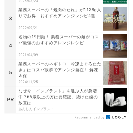
2025/03/23
業務スーパーの「焼肉のたれ」が1138g入
りでお得！おすすめアレンジレシピ4選
3
2022/09/21
名物の19円麺！ 業務スーパーの麺がコス
パ最強のおすすめアレンジレシピ
4
2021/04/09
業務スーパーのネギトロ「冷凍まぐろたた
き」はコスパ抜群でアレンジ自在！ 解凍
5
＆保...
2024/11/25
なぜ今「インプラント」を選ぶ人が急増
中？65歳以上の方は要確認。抜けた歯の
PR
放置は...
あんしんインプラント
Recommended by