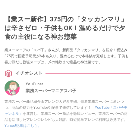
【業スー新作】375円の「タッカンマリ」
は辛さゼロ・子供もOK！温めるだけで夕
食の主役になる神お惣菜
業スーマニアの「スパ子」さんが、新商品「タッカンマリ」を紹介！税込み
375円で国産手羽元が6本も入り、温めるだけで本格鍋が完成します。子供も
喜ぶ鶏だし旨塩スープは、〆の雑炊まで絶品な神惣菜です。
イチオシスト
YouTuber
業務スーパーマニアスパ子
業務スーパー商品紹介＆アレンジ大好き主婦。毎週業務スーパーに通いつ
つ、商品の魅力をYouTubeや記事で発信しています！
YouTube「スパ子チ
ャンネル」
を運営し、業務スーパー商品を徹底レビュー。業務スーパーの商
品を活用したアレンジレシピも大好評。時短簡単アレンジ料理は必見です。
Yahoo!記事はこちら。