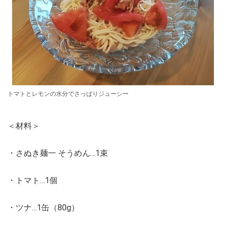
トマトとレモンの水分でさっぱりジューシー
＜材料＞
・さぬき麺一 そうめん…1束
・トマト…1個
・ツナ…1缶（80g）