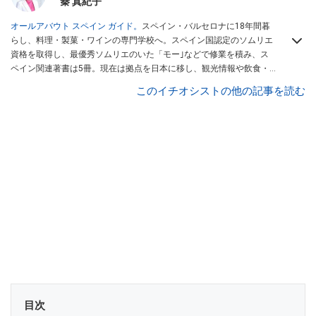
秦 真紀子
オールアバウト スペイン ガイド。
スペイン・バルセロナに18年間暮
らし、料理・製菓・ワインの専門学校へ。スペイン国認定のソムリエ
資格を取得し、最優秀ソムリエのいた「モー｣などで修業を積み、ス
ペイン関連著書は5冊。現在は拠点を日本に移し、観光情報や飲食・
カフェ・スイーツ情報にも携わる。イチオシでは、
業務スーパー
・
ロ
このイチオシストの他の記事を読む
ピア
・
シャトレーゼ
など、食品・スイーツ販売チェーンのおすすめ商
品情報も発信。
著書に『スペインまるごと全17州おいしい旅』（‎産業
編集センター刊）ほか。
■経歴：ワイナリーツアーガイドや、飲食関
連の方の視察旅行のコーディネートやガイド、スペインの食について
の講演などの経験あり。2004年より「カフェ・スイーツ」（柴田書
店）、「料理通信」（料理通信社）をはじめ、日本の雑誌やWEBサイ
トに、ガストロノミー、観光、文化などについて執筆。ガイドブック
の取材のコーディネートや執筆、著書5冊あり。 現在は、拠点をバル
セロナから日本に移し、スペイン関連だけでなく日本の観光情報や飲
食店についてのコンテンツの執筆や、広報PR、出版プロデュースなど
を行う。 ■寄稿雑誌……料理通信、カフェ・スイーツ、TARZANなど ■
寄稿サイト……ぐるなびプロ、Drink planetなど ■取材コーディネー
ト……るるぶスペイン／ララチッタ／aruco／地球の歩き方ほか。
目次