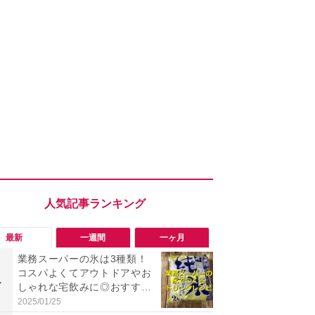
最新
一週間
一ヶ月
業務スーパーの氷は3種類！
「会計時に
コスパよくてアウトドアやお
たい」「お
1
1
しゃれな宅飲みに◎おすすめ
【セブン】お
は2kg「純氷 オーロラアイ
リンク1本が
2025/01/25
2026/08/08