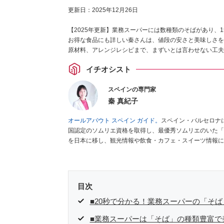
更新日：
2025年12月26日
【2025年更新】業務スーパーには数種類のそばがあり、1
お得な食品にも詳しい秦さんは、値段の安さと美味しさを
原材料、アレンジレシピまで、まずいとは言わせない工夫
イチオシスト
スペインの専門家
秦 真紀子
オールアバウト スペイン ガイド。
スペイン・バルセロナ
国認定のソムリエ資格を取得し、最優秀ソムリエのいた「
を日本に移し、観光情報や飲食・カフェ・スイーツ情報に
ゼ
など、食品・スイーツ販売チェーンのおすすめ商品情報
編集センター刊）ほか。
■経歴：ワイナリーツアーガイド
インの食についての講演などの経験あり。2004年より
をはじめ、日本の雑誌やWEBサイトに、ガストロノミー
目次
ネートや執筆、著書5冊あり。 現在は、拠点をバルセロ
食店についてのコンテンツの執筆や、広報PR、出版プロ
■20秒で分かる！業務スーパーの「そ
ツ、TARZANなど ■寄稿サイト……ぐるなびプロ、Drink
■業務スーパーは「そば」の種類豊富で
タ／aruco／地球の歩き方ほか。