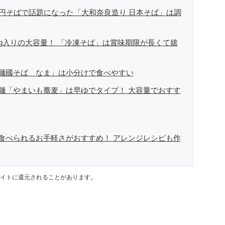
9円そばで話題になった「大和奈良造り 日本そば」は調
kg入りの大容量！ 「冷凍そば」は賞味期限が長くて嬉
麺國そば なま」は小分けで食べやすい
麺「やまいも蕎麦」は早ゆでタイプ！ 大容量でおすす
食べられるお手軽さがおすすめ！ アレンジレシピも作
イトに還元されることがあります。