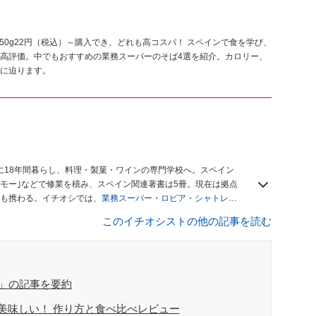
50g22円（税込）～購入でき、どれも高コスパ！ スペインで食を学び、
高評価。中でもおすすめの業務スーパーのそば4選を紹介。カロリー、
に迫ります。
に18年間暮らし、料理・製菓・ワインの専門学校へ。スペイン
モー｣などで修業を積み、スペイン関連著書は5冊。現在は拠点
も携わる。イチオシでは、
業務スーパー
・
ロピア
・
シャトレー
も発信。
著書に『スペインまるごと全17州おいしい旅』（‎産業
このイチオシストの他の記事を読む
や、飲食関連の方の視察旅行のコーディネートやガイド、スペ
「カフェ・スイーツ」（柴田書店）、「料理通信」（料理通信社）
、観光、文化などについて執筆。ガイドブックの取材のコーディ
ナから日本に移し、スペイン関連だけでなく日本の観光情報や飲
デュースなどを行う。 ■寄稿雑誌……料理通信、カフェ・スイー
ば」の記事を要約
 planetなど ■取材コーディネート……るるぶスペイン／ララチッ
美味しい！ 作り方と食べ比べレビュー