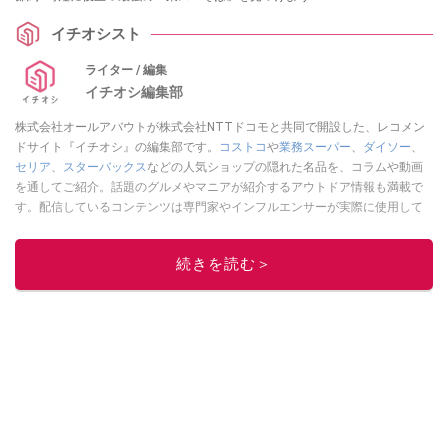
イチオシスト
ライター / 編集
イチオシ編集部
株式会社オールアバウトが株式会社NTTドコモと共同で開設した、レコメン
ドサイト『イチオシ』の編集部です。
コストコ
や
業務スーパー
、
ダイソー
、
セリア
、
スターバックス
などの人気ショップの隠れた名品を、コラムや動画
を通してご紹介。話題のグルメやマニアが紹介するアウトドア情報も満載で
す。配信しているコンテンツは専門家やインフルエンサーが実際に使用して
レビューしています。毎日トレンド情報をお届けしているので、ぜひ
Google
ニュースでフォロー
してください！
続きを読む＞
このイチオシストの他の記事を読む