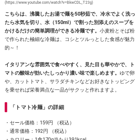
(https://www.youtube.com/watch?v=BkwCDL_T23g)
こちらは、沸騰したお湯で麺を50秒茹で、冷水でよく洗っ
たら水気を切り、水（150ml）で割った別添えのスープを
かけるだけの簡単調理ができる冷麺です。
小麦粉とそば粉
で作られた極細な冷麺は、コシとツルっとした食感が魅力
的～！
イタリアンな雰囲気で食べやすく、見た目も華やかで、ト
マトの酸味が効いたしっかり濃い味で楽しめます。
ゆで卵
や、カットトマト、サラダチキンなどお好きなトッピング
を乗せれば栄養満点な一品がサクッと作れますよ。
「トマト冷麺」の詳細
・セール価格：159円 （税込）
・通常価格：192円 （税込）
・カロリー：1食170g当たり391kcal