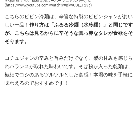
画像出典：YouTube/業務スーパーマニアスパ子さん
(https://www.youtube.com/watch?v=BkwCDL_T23g)
こちらのビビン冷麺は、辛旨な特製のビビンジャンがおい
しい一品！
作り方は「ふるる冷麺（水冷麺）」と同じです
が、こちらは見るからに辛そうな真っ赤なタレが食欲をそ
そります。
コチュジャンの辛みと旨みだけでなく、梨の甘みも感じら
れバランスが取れた味わいです。そば粉が入った乾麺は、
極細でコシのあるツルツルとした食感！本場の味を手軽に
味わえるのでおすすめです！