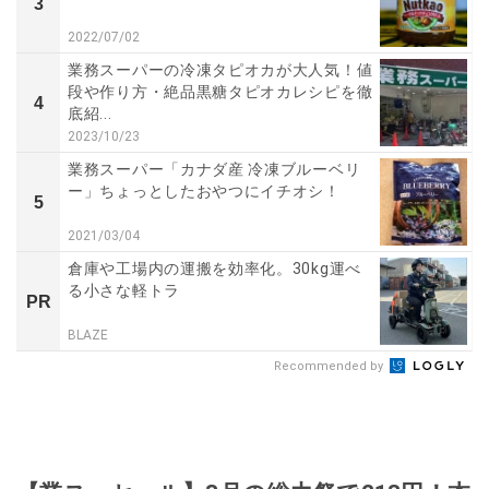
3
2022/07/02
業務スーパーの冷凍タピオカが大人気！値
段や作り方・絶品黒糖タピオカレシピを徹
4
底紹...
2023/10/23
業務スーパー「カナダ産 冷凍ブルーベリ
ー」ちょっとしたおやつにイチオシ！
5
2021/03/04
倉庫や工場内の運搬を効率化。30kg運べ
る小さな軽トラ
PR
BLAZE
Recommended by