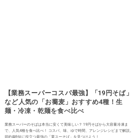
移し、スペイン関連だけでなく日本の観光情報や飲食店についてのコンテン
ツの執筆や、広報PR、出版プロデュースなどを行う。 ■寄稿雑誌……料理通
信、カフェ・スイーツ、TARZANなど ■寄稿サイト……ぐるなびプロ、Drink
planetなど ■取材コーディネート……るるぶスペイン／ララチッタ／aruco／地
球の歩き方ほか。
このイチオシストの他の記事を読む
【業務スーパーコスパ最強】「19円そば」
など人気の「お蕎麦」おすすめ4種！生
麺・冷凍・乾麺を食べ比べ
業務スーパーのそばは本当に安くて美味しい？ 19円そばから大容量冷凍ま
で、人気4種を食べ比べ！ コスパ、味、ゆで時間、アレンジレシピまで解説。
節約&時短に役立つ最強の「業スーそば」を見つけよう！