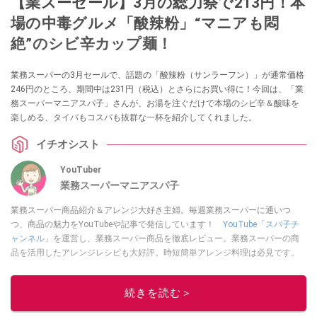
【業スーセール】3月の総力祭で213円！本
場の中毒グルメ「酸辣粉」“マニアも悶
絶”のシビ辛カップ麺！
業務スーパーの3月セールで、話題の「酸辣粉（サンラーフン）」が通常価格
246円のところ、期間中は231円（税込）とさらにお買い得に！今回は、「業
務スーパーマニアスパ子」さんが、お湯を注ぐだけで本場のシビ辛＆酸味を
楽しめる、タイパもコスパも抜群な一杯を紹介してくれました。
イチオシスト
YouTuber
業務スーパーマニアスパ子
業務スーパー商品紹介＆アレンジ大好き主婦。毎週業務スーパーに通いつ
つ、商品の魅力をYouTubeや記事で発信しています！
YouTube「スパ子チ
ャンネル」
を運営し、業務スーパー商品を徹底レビュー。業務スーパーの商
品を活用したアレンジレシピも大好評。時短簡単アレンジ料理は必見です。
Yahoo!記事はこちら。
このイチオシストの他の記事を読む
続きを読む＞