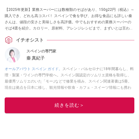
【2025年更新】業務スーパーには数種類のそばがあり、150g22円（税込）～
購入でき、どれも高コスパ！ スペインで食を学び、お得な食品にも詳しい秦
さんは、値段の安さと美味しさを高評価。中でもおすすめの業務スーパーの
そば4選を紹介。カロリー、原材料、アレンジレシピまで、まずいとは言わせ
ない工夫に迫ります。
イチオシスト
スペインの専門家
秦 真紀子
オールアバウト スペイン ガイド。
スペイン・バルセロナに18年間暮らし、料
理・製菓・ワインの専門学校へ。スペイン国認定のソムリエ資格を取得し、
最優秀ソムリエのいた「モー｣などで修業を積み、スペイン関連著書は5冊。
現在は拠点を日本に移し、観光情報や飲食・カフェ・スイーツ情報にも携わ
る。イチオシでは、
業務スーパー
・
ロピア
・
シャトレーゼ
など、食品・スイ
ーツ販売チェーンのおすすめ商品情報も発信。
著書に『スペインまるごと全
続きを読む＞
17州おいしい旅』（‎産業編集センター刊）ほか。
■経歴：ワイナリーツアー
ガイドや、飲食関連の方の視察旅行のコーディネートやガイド、スペインの
食についての講演などの経験あり。2004年より「カフェ・スイーツ」（柴田
書店）、「料理通信」（料理通信社）をはじめ、日本の雑誌やWEBサイト
に、ガストロノミー、観光、文化などについて執筆。ガイドブックの取材の
コーディネートや執筆、著書5冊あり。 現在は、拠点をバルセロナから日本に