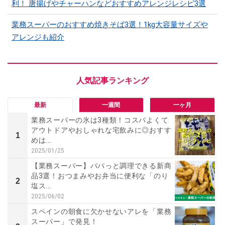
利！ 唐揚げやチャーハンなどおすすめアレンジレシピ3選
業務スーパーのおすすめ焼きそば3選！1kg大容量サイズや
アレンジも紹介
最新
一週間
一ヶ月
業務スーパーの氷は3種類！コスパよくて
アウトドアやおしゃれな宅飲みに◎おすす
1
めは...
2025/01/25
【業務スーパー】パパっと調理できる新商
品3選！おつまみやお弁当に便利な「のり
2
塩ス...
2025/06/02
スペインの朝食に欠かせないアレを「業務
スーパー」で発見！