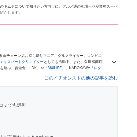
のキムチについて知りたい方向けに、グルメ通の相場一花が業務スーパ
紹介します。
、飲食チェーン店お持ち帰りマニア。グルメライター。コンビニ
ースエキスパートクリエイター
としても活動中。また、久世福商店
を運ぶ。晋遊舎「LDK」や
「360LiFE」
、KADOKAWA
「レタス
い！ シャトレーゼBOOK」などでグルメライター、食の専門家
このイチオシストの他の記事を読む
コミでも評判