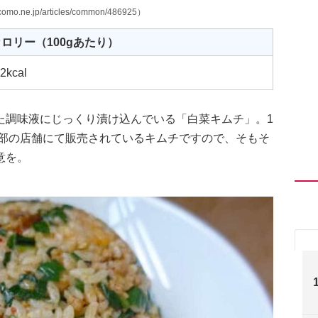
ne.jp/articles/common/486925）
ロリー（100gあたり）
2kcal
た調味液にじっくり漬け込んでいる「白菜キムチ」。1
一部の店舗にて販売されているキムチですので、そもそ
意を。