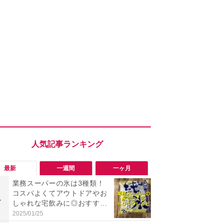
最新
一週間
一ヶ月
業務スーパーの氷は3種類！
「勝手にデ
コスパよくてアウトドアやお
る!?」Win
1
1
しゃれな宅飲みに◎おすすめ
オフにして最
は2kg「純氷 オーロラアイ
身を守る技
2025/01/25
2026/08/05