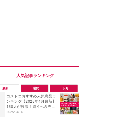
最新
一週間
一ヶ月
コストコおすすめ人気商品ラ
【コストコ】
ンキング【2025年4月最新】
と損！コス
1
1
160人が投票！買うべき売れ
梨リンカさ
筋食品惣菜・日用品雑貨＆セ
私のイチオ
2025/04/14
2026/08/01