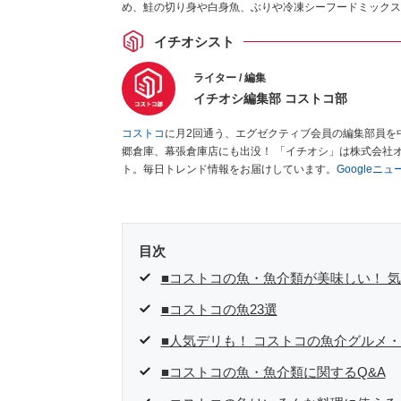
め、鮭の切り身や白身魚、ぶりや冷凍シーフードミックス
イチオシスト
ライター / 編集
イチオシ編集部 コストコ部
コストコ
に月2回通う、エグゼクティブ会員の編集部員を
郷倉庫、幕張倉庫店にも出没！ 「イチオシ」は株式会社
ト。毎日トレンド情報をお届けしています。
Googleニ
目次
■コストコの魚・魚介類が美味しい！ 
■コストコの魚23選
■人気デリも！ コストコの魚介グルメ・
■コストコの魚・魚介類に関するQ&A