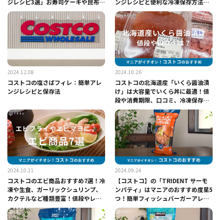
ジレシピ3選」お寿司ケーキや昆布締
ンジレシピと便利な冷凍保存方法ま
めも！
とめ
2024.12.08
2024.10.26
コストコの塩さばフィレ：簡単アレ
コストコの北海道産「いくら醤油漬
ンジレシピと保存法
け」は大容量でいくら丼に最適！値
段や消費期限、口コミ、冷凍保存方
法など【2025】
2024.10.11
2024.09.24
コストコのエビ商品おすすめ7選！冷
【コストコ】の「TRIDENT サーモ
凍や生食、ガーリックシュリンプ、
ンパティ」はマニアのおすすめ度星5
カクテルなど種類豊富！値段やレシ
つ！簡単フィッシュバーガーアレン
ピ紹介【2025年】
ジも紹介