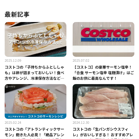
最新記事
2025.12.09
2025.07.02
コストコの「子持ちからふとししゃ
【コストコ】の豪華サーモン塩辛！
も」は卵が詰まっておいしい！食べ
「合食 サーモン塩辛 塩麹漬け」はご
方やアレンジ、冷凍保存方法など紹
飯のお供に最高なんです！
介【フライパン調理】
2025.02.24
2024.12.30
コストコの「アトランティックサー
コストコの「生パンガシウスフィ
モン」飽きた人必見！「絶品アレン
レ」がおいしすぎる！ おすすめアレ