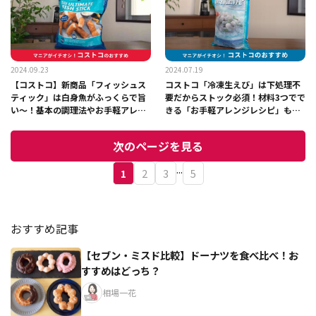
2024.09.23
2024.07.19
【コストコ】新商品「フィッシュス
コストコ「冷凍生えび」は下処理不
ティック」は白身魚がふっくらで旨
要だからストック必須！材料3つでで
い～！基本の調理法やお手軽アレン
きる「お手軽アレンジレシピ」も紹
ジレシピを紹介
介
次のページを見る
...
1
2
3
5
おすすめ記事
【セブン・ミスド比較】ドーナツを食べ比べ！お
すすめはどっち？
相場一花