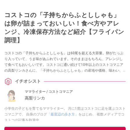
コストコの「子持ちからふとししゃも」
は卵が詰まっておいしい！食べ方やアレ
ンジ、冷凍保存方法など紹介【フライパン
調理】
コストコの「子持ちからふとししゃも」は60尾を超える大容量。卵がたっぷ
り入っていて、うま味があふれています。そのままはもちろん、アレンジし
て食べてもおいしいです。コストコに通い続けて10年以上のコストコマニア
の高梨リンカさんに、「子持ちからふとししゃも」の産地や価格、味わい、
アレンジレシピ、保存方法、安全性など伺いました。
イチオシスト
ママライター / コストコマニア
高梨リンカ
小学生の子どもを育てるママライター。 月に1度はコストコに足を運ぶコスト
コマニアで、 自身のブログ
「最底辺の歩き方」
をはじめ、 複数メディアでコ
ストコの記事を執筆中。
このイチオシストの他の記事を読む