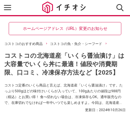
ホームページアドレス（URL）変更のお知らせ
コストコのおすすめ商品
コストコの魚・魚介・シーフード
コストコの北海道産「いくら醤油漬け」は
大容量でいくら丼に最適！値段や消費期
限、口コミ、冷凍保存方法など【2025】
コストコ定番のいくら商品と言えば、北海道産「いくら醤油漬け」です。た
っぷり500gほどの味付けいくらが入っていて、100gあたりの値段は988円
（税込）とお買い得！ 食べ切れない場合は、冷凍保存もOK。通年販売なの
で、在庫切れでなければ一年中いつでも楽しめますよ。今回は、北海道産
「いくら醤油漬け」についてご紹介。あわせて、毎年秋の時期に登場する
更新日：
2024年10月26日
「天然秋鮭生筋子」の情報もお届けします。