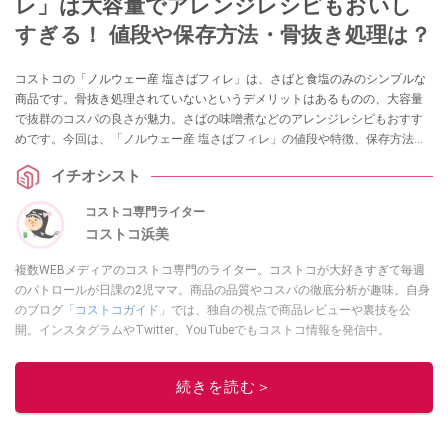
レ」は大容量でアレンジレシピもおいし
すぎる！ 値段や保存方法・骨抜き処理は？
コストコの「ノルウェー産 塩さばフィレ」は、さばと食塩のみのシンプルな
商品です。骨抜き処理されていないというデメリットはあるものの、大容量
で抜群のコスパの良さが魅力。さばの味噌煮などのアレンジレシピもおすす
めです。今回は、「ノルウェー産 塩さばフィレ」の値段や特徴、保存方法を
ご紹介します。
イチオシスト
コストコ専門ライター
コストコ浜美
複数WEBメディアのコストコ専門のライター。コストコが大好きすぎて毎週
のパトロールが日課の2児ママ。商品の品質やコスパの徹底分析が趣味。自身
のブログ
「コストコガイド」
では、独自の視点で商品レビューや裏技を公
開。インスタグラムやTwitter、YouTubeでもコストコ情報を発信中。
このイチオシストの他の記事を読む
続きを読む＞