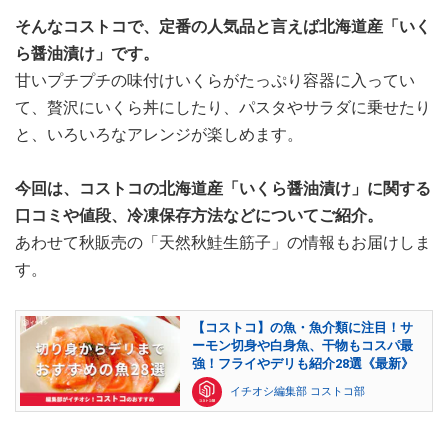
そんなコストコで、定番の人気品と言えば北海道産「いく
ら醤油漬け」です。
甘いプチプチの味付けいくらがたっぷり容器に入ってい
て、贅沢にいくら丼にしたり、パスタやサラダに乗せたり
と、いろいろなアレンジが楽しめます。
今回は、コストコの北海道産「いくら醤油漬け」に関する
口コミや値段、冷凍保存方法などについてご紹介。
あわせて秋販売の「天然秋鮭生筋子」の情報もお届けしま
す。
【コストコ】の魚・魚介類に注目！サ
ーモン切身や白身魚、干物もコスパ最
強！フライやデリも紹介28選《最新》
イチオシ編集部 コストコ部