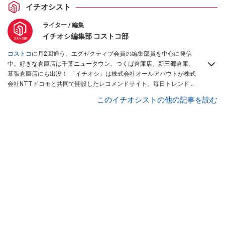
イチオシスト
ライター / 編集
イチオシ編集部 コストコ部
コストコ
に月2回通う、エグゼクティブ会員の編集部員を中心に発信
中。好きな倉庫店は千葉ニュータウン。つくば倉庫店、新三郷倉庫、
幕張倉庫店にも出没！ 「イチオシ」は株式会社オールアバウトが株式
会社NTTドコモと共同で開設したレコメンドサイト。毎日トレンド情
報をお届けしています。
Googleニュースでフォロー
してください！
このイチオシストの他の記事を読む