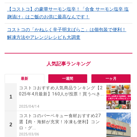
【コストコ】の豪華サーモン塩辛！「合食 サーモン塩辛 塩
麹漬け」はご飯のお供に最高なんです！
コストコの「かねふく辛子明太ばらこ」は個包装で便利！
解凍方法やアレンジレシピも大調査
最新
一週間
一ヶ月
コストコおすすめ人気商品ランキング【2
025年4月最新】160人が投票！買うべき...
1
2025/04/14
コストコのバーベキュー食材おすすめ27
選【肉・海鮮が充実！冷凍も便利】コン
2
ロ・グ...
2025/03/06