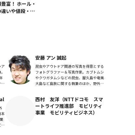
豊富！ ホール・
の違いや値段・カ
持ち帰り後のおい
方まとめ
安藤 アン 誠起
ンア
昆虫やアウトドア関連の写真を得意とする
身。
フォトグラファー＆写真作家。カブトムシ
年
やクワガタムシなどの昆虫、屋久島や奄美
ナリ
大島など島旅に関する執筆のほか、野外で
現在
のアウトドア体験講座の講師を務めるな
成な
ど、精力的に活動している。
al
西村 友洋（NTTドコモ スマ
ートライフ推進部 モビリティ
外
事業 モビリティビジネス）
日本
業
てい
体