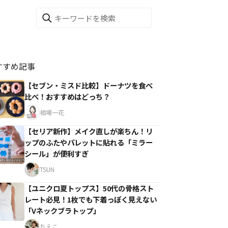
すすめ記事
【セブン・ミスド比較】ドーナツを食べ
比べ！おすすめはどっち？
相場一花
【セリア新作】メイク直しが楽ちん！リ
ップのふたやパレットに貼れる「ミラー
シール」が便利すぎ
TSUN
【ユニクロ夏トップス】50代の骨格スト
レート必見！1枚でも下着っぽく見えない
「Vネックブラトップ」
ちえこ