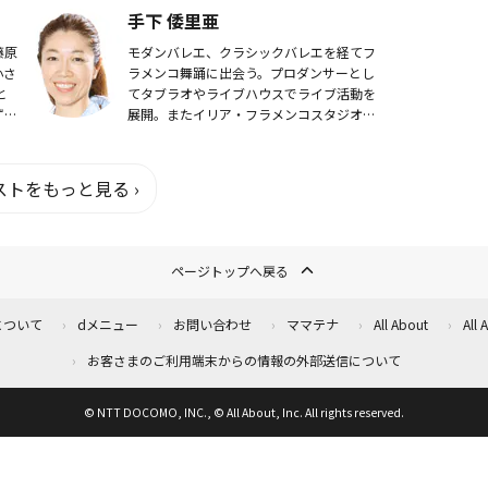
！
手下 倭里亜
藤原
モダンバレエ、クラシックバレエを経てフ
小さ
ラメンコ舞踊に出会う。プロダンサーとし
と
てタブラオやライブハウスでライブ活動を
ず、
展開。またイリア・フラメンコスタジオを
。
主宰し、後進の指導にも注力。全国に実力
りま
ある多くのプロダンサーを輩出している。
トをもっと見る ›
ページトップへ戻る
について
dメニュー
お問い合わせ
ママテナ
All About
All
お客さまのご利用端末からの情報の外部送信について
© NTT DOCOMO, INC., © All About, Inc. All rights reserved.