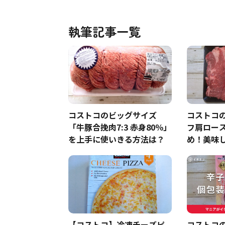
執筆記事一覧
コストコのビッグサイズ
コストコ
「牛豚合挽肉7:3 赤身80％」
フ肩ロー
を上手に使いきる方法は？
め！美味
方法、お
【コストコ】冷凍チーズピ
コストコ