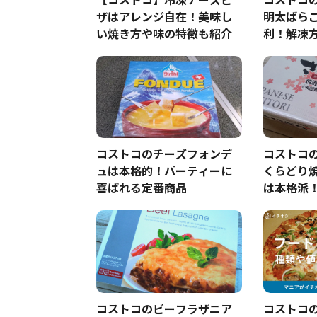
ザはアレンジ自在！美味し
明太ばら
い焼き方や味の特徴も紹介
利！解凍
シピも大
コストコのチーズフォンデ
コストコ
ュは本格的！パーティーに
くらどり
喜ばれる定番商品
は本格派
＆アレン
ミと得な
コストコのビーフラザニア
コストコ