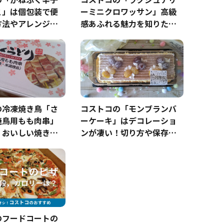
こ」は個包装で便
ーミニクロワッサン」高級
方法やアレンジレ
感あふれる魅力を知りた
調査
い！
の冷凍焼き鳥「さ
コストコの「モンブランバ
焼鳥用もも肉串」
ーケーキ」はデコレーショ
！おいしい焼き方
ンが凄い！切り方や保存方
ジレシピは？口コ
法は？
価格で買うヒント
のフードコートの