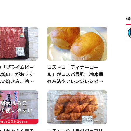
特
の「プライムビー
コストコ「ディナーロー
ス焼肉」がおすす
ル」がコスパ最強！冷凍保
しい焼き方、冷凍
存方法やアレンジレシピを
すすめのタレは？
紹介！話題のフレンチトー
ストも
の「かねふく辛子
コストコの「ラグジュアリ