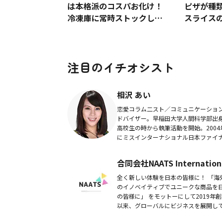
は本格派のコスパお化け！
ピザが種類
冷凍庫に常時ストックした
スライス
い一品
ロリー、
しい食べ
注目のイチオシスト
相沢 あい
恋愛コラム二スト／コミュニケーショ
ドバイザー。早稲田大学人間科学部出
高校生の時から執筆活動を開始。2004
にミスインターナショナル日本ファイ
スト選出を機に、芸能活動を始める。
は、コラム執筆・インタビュー原稿作
合同会社NAATS Internation
どを行うラ...
全く新しい体験を日本の皆様に！ 「海
のイノベイティブでユニークな商品を
の皆様に」 をモットーにして2019年創
以来、グローバルにビジネスを展開し
ます。 サポーターの皆様に満足の行く