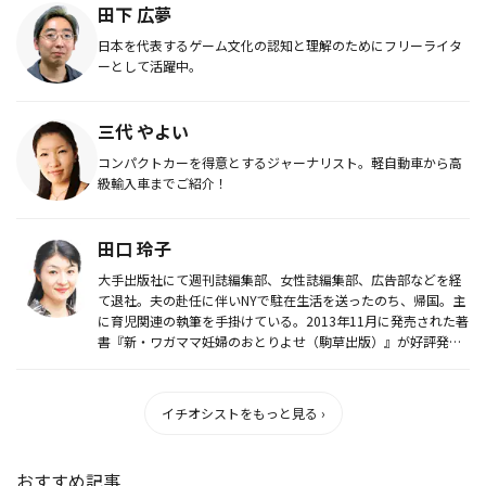
田下 広夢
日本を代表するゲーム文化の認知と理解のためにフリーライタ
ーとして活躍中。
三代 やよい
コンパクトカーを得意とするジャーナリスト。軽自動車から高
級輸入車までご紹介！
田口 玲子
大手出版社にて週刊誌編集部、女性誌編集部、広告部などを経
て退社。夫の赴任に伴いNYで駐在生活を送ったのち、帰国。主
に育児関連の執筆を手掛けている。2013年11月に発売された著
書『新・ワガママ妊婦のおとりよせ（駒草出版）』が好評発売
中。2児...
イチオシストをもっと見る ›
おすすめ記事