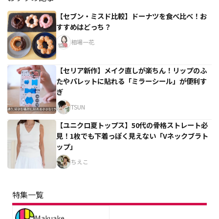
【セブン・ミスド比較】ドーナツを食べ比べ！お
すすめはどっち？
相場一花
【セリア新作】メイク直しが楽ちん！リップのふ
たやパレットに貼れる「ミラーシール」が便利す
ぎ
TSUN
【ユニクロ夏トップス】50代の骨格ストレート必
見！1枚でも下着っぽく見えない「Vネックブラト
ップ」
ちえこ
特集一覧
Makuake