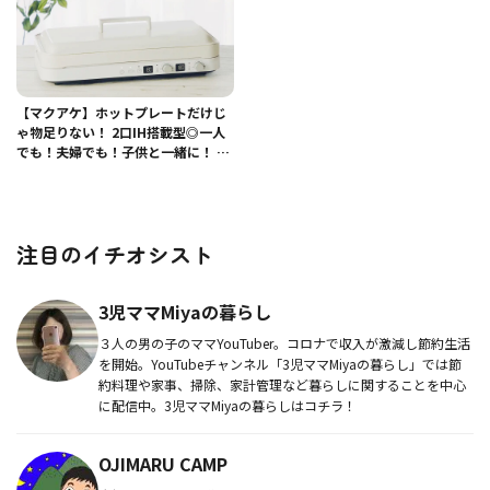
【マクアケ】ホットプレートだけじ
ゃ物足りない！ 2口IH搭載型◎一人
でも！夫婦でも！子供と一緒に！ 新
型IHホットプレー
注目のイチオシスト
3児ママMiyaの暮らし
３人の男の子のママYouTuber。コロナで収入が激減し節約生活
を開始。YouTubeチャンネル「3児ママMiyaの暮らし」では節
約料理や家事、掃除、家計管理など暮らしに関することを中心
に配信中。3児ママMiyaの暮らしはコチラ！
OJIMARU CAMP