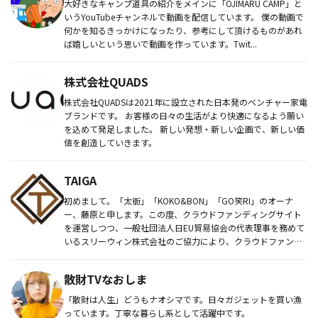
大好きなキャンプ道具の紹介をメインに「OJIMARU CAMP」と
いうYouTubeチャンネルで動画を配信しています。 僕の動画で
何かを知るきっかけになったり、参考にして頂けるものがあれ
ば嬉しいという思いで動画を作っています。Twit...
株式会社QUADS
株式会社QUADSは2021年に設立された日本発のベンチャー家電
ブランドです。 お客様の日々の生活がより快適になるよう願い
を込めて発足しました。 新しい発想・新しい企画で、新しい価
値を創造していきます。
TAIGA
初めまして。「太衙」「KOKO&BON」「GO笑RI」のオーナ
ー、藤原と申します。この度、クラウドファンディングサイト
を運営しつつ、一般社団法人日EU貿易協会の代表理事を務めて
いるスリーウィン株式会社のご協力により、クラウドファンデ
ィングに...
散財TVなおしま
「散財は人生」どうもナオシマです。日々ガジェットを買い漁
っています。丁寧な暮らし系として活躍中です。