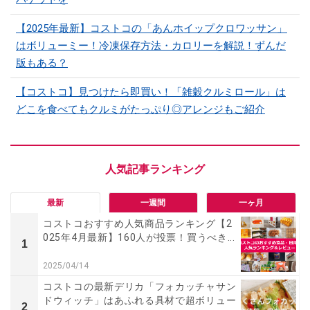
【2025年最新】コストコの「あんホイップクロワッサン」
はボリューミー！冷凍保存方法・カロリーを解説！ずんだ
版もある？
【コストコ】見つけたら即買い！「雑穀クルミロール」は
どこを食べてもクルミがたっぷり◎アレンジもご紹介
最新
一週間
一ヶ月
コストコおすすめ人気商品ランキング【2
025年4月最新】160人が投票！買うべき...
1
2025/04/14
コストコの最新デリカ「フォカッチャサン
ドウィッチ」はあふれる具材で超ボリュー
2