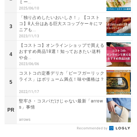
ミー...
2025/06/10
「独り占めしたいおいしさ！」【コスト
コ】8人分はある巨大スコップケーキにマ
3
ニアも...
2023/11/13
【コストコ】オンラインショップで買える
おすすめ商品18選！知っておきたい送料
4
や会...
2023/06/06
コストコの定番デリカ「ビーフガーリック
ライス」はボリューム満点！味や価格は？
5
2022/11/17
堅牢さ・コスパだけじゃない最新「arrow
s」事情
PR
arrows
Recommended by