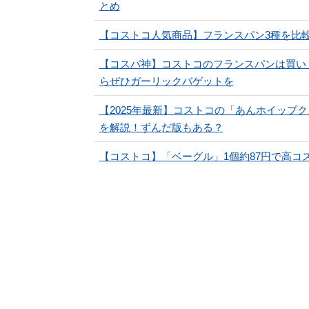
とめ
【コストコ人気商品】フランスパン3種を比
【コスパ神】コストコのフランスパンは買い
らぜひガーリックバゲットを
【2025年最新】コストコの「あんホイップ
を解説！ずんだ版もある？
【コストコ】「ベーグル」1個約87円で高コ