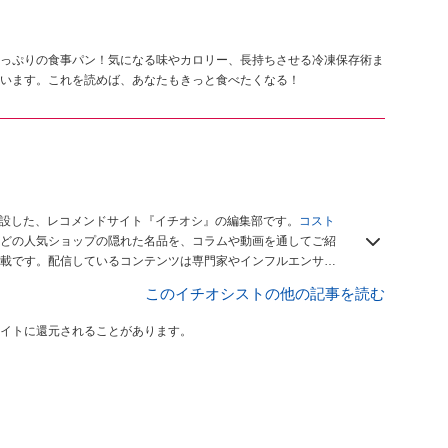
っぷりの食事パン！気になる味やカロリー、長持ちさせる冷凍保存術ま
います。これを読めば、あなたもきっと食べたくなる！
開設した、レコメンドサイト『イチオシ』の編集部です。
コスト
どの人気ショップの隠れた名品を、コラムや動画を通してご紹
載です。配信しているコンテンツは専門家やインフルエンサー
をお届けしているので、ぜひ
Googleニュースでフォロー
してく
このイチオシストの他の記事を読む
イトに還元されることがあります。