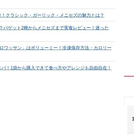
較！クラシック・ガーリック・メニセズの魅力とは？
？バゲット2種からメニセズまで実食レビュー！迷った
クロワッサン」はボリューミー！冷凍保存方法・カロリー
スパ！1袋から購入できて食べ方やアレンジも自由自在！