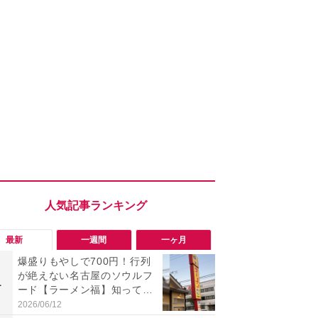
最新
一週間
一ヶ月
爆盛りもやしで700円！行列
「勝手にデ
が絶えない名古屋のソウルフ
る!?」Win
1
1
ード【ラーメン福】知って
オフにして最
る？
身を守る技
2026/06/12
2026/08/05