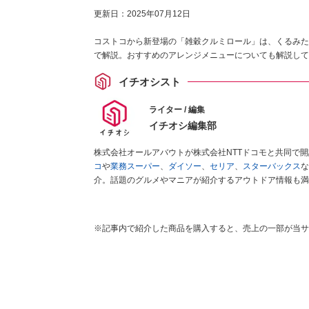
更新日：
2025年07月12日
コストコから新登場の「雑穀クルミロール」は、くるみた
で解説。おすすめのアレンジメニューについても解説して
イチオシスト
ライター / 編集
イチオシ編集部
株式会社オールアバウトが株式会社NTTドコモと共同で
コ
や
業務スーパー
、
ダイソー
、
セリア
、
スターバックス
な
介。話題のグルメやマニアが紹介するアウトドア情報も満
が実際に使用してレビューしています。毎日トレンド情報
ださい！
※記事内で紹介した商品を購入すると、売上の一部が当サ