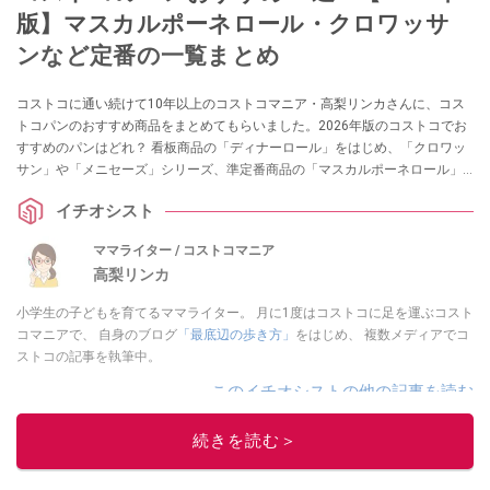
版】マスカルポーネロール・クロワッサ
ンなど定番の一覧まとめ
コストコに通い続けて10年以上のコストコマニア・高梨リンカさんに、コス
トコパンのおすすめ商品をまとめてもらいました。2026年版のコストコでお
すすめのパンはどれ？ 看板商品の「ディナーロール」をはじめ、「クロワッ
サン」や「メニセーズ」シリーズ、準定番商品の「マスカルポーネロール」
など、コストコにはおいしくてコスパの良いパンがたくさんあります。コス
イチオシスト
トコベーカリーで作っているパンだけでなく、国内・国外メーカーのパンも
見逃せません。
ママライター / コストコマニア
高梨リンカ
小学生の子どもを育てるママライター。 月に1度はコストコに足を運ぶコスト
コマニアで、 自身のブログ
「最底辺の歩き方」
をはじめ、 複数メディアでコ
ストコの記事を執筆中。
このイチオシストの他の記事を読む
続きを読む＞