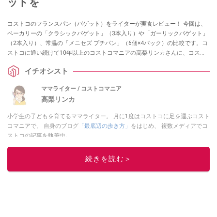
ットを
コストコのフランスパン（バゲット）をライターが実食レビュー！ 今回は、
ベーカリーの「クラシックバゲット」（3本入り）や「ガーリックバゲット」
（2本入り）、常温の「メニセズ プチパン」（6個×4パック）の比較です。コ
ストコに通い続けて10年以上のコストコマニアの高梨リンカさんに、コスト
コで買えるフランスパン3種類の味・食べ方・保存・リベイクのコツについて
イチオシスト
うかがいました。ぜひ、お買い物やアレンジレシピの参考にしてください
ね！
ママライター / コストコマニア
高梨リンカ
小学生の子どもを育てるママライター。 月に1度はコストコに足を運ぶコスト
コマニアで、 自身のブログ
「最底辺の歩き方」
をはじめ、 複数メディアでコ
ストコの記事を執筆中。
このイチオシストの他の記事を読む
続きを読む＞