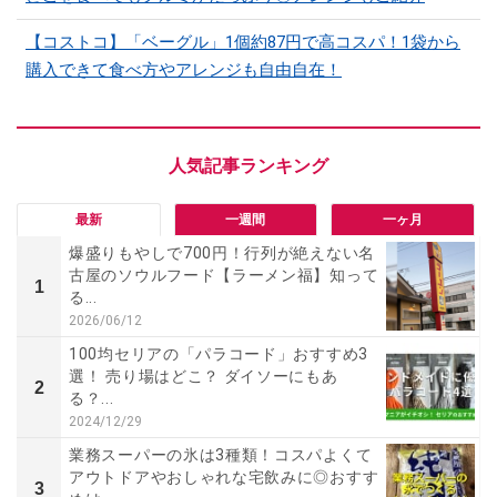
【コストコ】「ベーグル」1個約87円で高コスパ！1袋から
購入できて食べ方やアレンジも自由自在！
最新
一週間
一ヶ月
爆盛りもやしで700円！行列が絶えない名
古屋のソウルフード【ラーメン福】知って
1
る...
2026/06/12
100均セリアの「パラコード」おすすめ3
選！ 売り場はどこ？ ダイソーにもあ
2
る？...
2024/12/29
業務スーパーの氷は3種類！コスパよくて
アウトドアやおしゃれな宅飲みに◎おすす
3