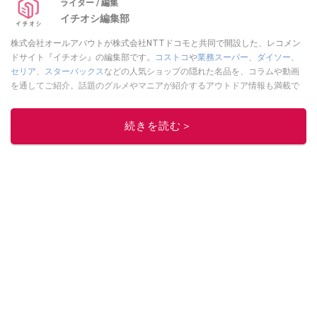
ライター / 編集
イチオシ編集部
株式会社オールアバウトが株式会社NTTドコモと共同で開設した、レコメン
ドサイト『イチオシ』の編集部です。
コストコ
や
業務スーパー
、
ダイソー
、
セリア
、
スターバックス
などの人気ショップの隠れた名品を、コラムや動画
を通してご紹介。話題のグルメやマニアが紹介するアウトドア情報も満載で
す。配信しているコンテンツは専門家やインフルエンサーが実際に使用して
レビューしています。毎日トレンド情報をお届けしているので、ぜひ
Google
続きを読む＞
ニュースでフォロー
してください！
このイチオシストの他の記事を読む