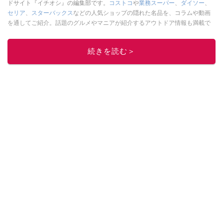
ドサイト『イチオシ』の編集部です。
コストコ
や
業務スーパー
、
ダイソー
、
セリア
、
スターバックス
などの人気ショップの隠れた名品を、コラムや動画
を通してご紹介。話題のグルメやマニアが紹介するアウトドア情報も満載で
す。配信しているコンテンツは専門家やインフルエンサーが実際に使用して
レビューしています。毎日トレンド情報をお届けしているので、ぜひ
Google
続きを読む＞
ニュースでフォロー
してください！
このイチオシストの他の記事を読む