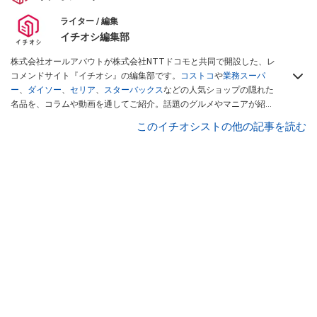
ライター / 編集
イチオシ編集部
株式会社オールアバウトが株式会社NTTドコモと共同で開設した、レ
コメンドサイト『イチオシ』の編集部です。
コストコ
や
業務スーパ
ー
、
ダイソー
、
セリア
、
スターバックス
などの人気ショップの隠れた
名品を、コラムや動画を通してご紹介。話題のグルメやマニアが紹介
するアウトドア情報も満載です。配信しているコンテンツは専門家や
このイチオシストの他の記事を読む
インフルエンサーが実際に使用してレビューしています。毎日トレン
ド情報をお届けしているので、ぜひ
Googleニュースでフォロー
してく
ださい！