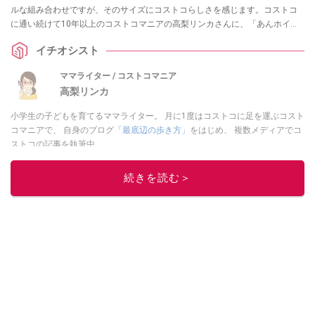
ルな組み合わせですが、そのサイズにコストコらしさを感じます。コストコ
に通い続けて10年以上のコストコマニアの高梨リンカさんに、「あんホイッ
プクロワッサン」の値段や味、保存について伺いました。「販売終了した？
イチオシスト
再販は？」や「冷凍できる？」、「カロリーが気になる……」という方に向け
て、2025年の販売状況から商品の特徴、ずんだバージョンまで調査・解説し
ママライター / コストコマニア
てくれています！
高梨リンカ
小学生の子どもを育てるママライター。 月に1度はコストコに足を運ぶコスト
コマニアで、 自身のブログ
「最底辺の歩き方」
をはじめ、 複数メディアでコ
ストコの記事を執筆中。
このイチオシストの他の記事を読む
続きを読む＞