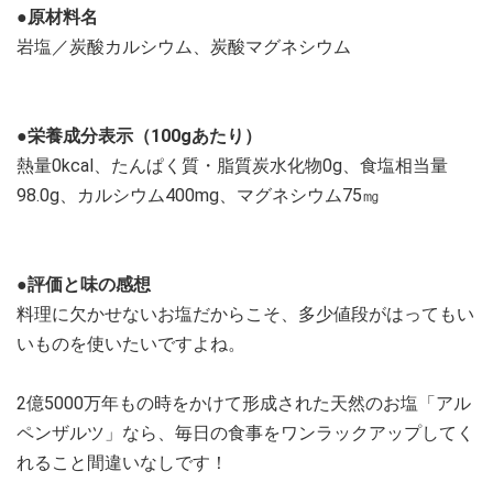
●原材料名
岩塩／炭酸カルシウム、炭酸マグネシウム
●栄養成分表示（100gあたり）
熱量0kcal、たんぱく質・脂質炭水化物0g、食塩相当量
98.0g、カルシウム400mg、マグネシウム75㎎
●評価と味の感想
料理に欠かせないお塩だからこそ、多少値段がはってもい
いものを使いたいですよね。
2億5000万年もの時をかけて形成された天然のお塩「アル
ペンザルツ」なら、毎日の食事をワンラックアップしてく
れること間違いなしです！