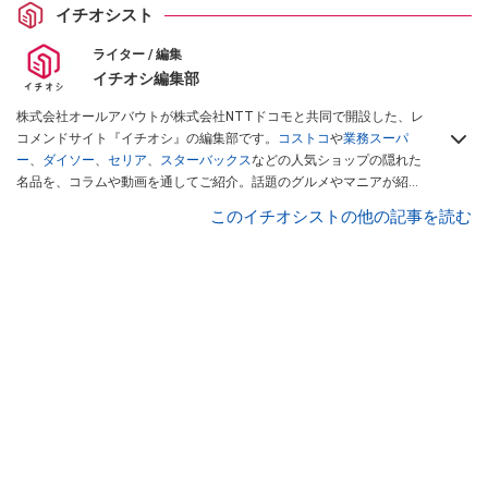
イチオシスト
ライター / 編集
イチオシ編集部
株式会社オールアバウトが株式会社NTTドコモと共同で開設した、レ
コメンドサイト『イチオシ』の編集部です。
コストコ
や
業務スーパ
ー
、
ダイソー
、
セリア
、
スターバックス
などの人気ショップの隠れた
名品を、コラムや動画を通してご紹介。話題のグルメやマニアが紹介
するアウトドア情報も満載です。配信しているコンテンツは専門家や
このイチオシストの他の記事を読む
インフルエンサーが実際に使用してレビューしています。毎日トレン
ド情報をお届けしているので、ぜひ
Googleニュースでフォロー
してく
ださい！