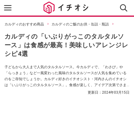
カルディのおすすめ商品
カルディのご飯のお供・缶詰・瓶詰
カルディの「いぶりがっこのタルタルソ
ース」は食感が最高！美味しいアレンジレ
シピ4選
子どもから大人まで人気のタルタルソース。今カルディで、「わさび」や
「らっきょう」など一風変わった風味のタルタルソースが人気を集めている
のをご存知でしょうか。カルディ好きのイチオシスト・河内さんのイチオシ
は「いぶりがっこのタルタルソース」。食感が楽しく、アイデア次第でさま
ざまな料理に使えるんだとか。おすすめの食べ方（アレンジレシピ）や保存
更新日：
2024年03月15日
方法、賞味期限など気になるポイントを紹介してもらいました。