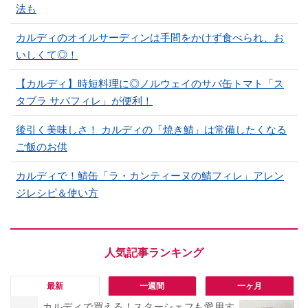
法も
カルディのオイルサーディンは手間をかけず食べられ、お
いしくて◎！
【カルディ】時短料理に◎ノルウェイのサバ缶トマト「ス
タブラ サバフィレ」が便利！
後引く美味しさ！ カルディの「焼き鯖」は常備したくなる
ご飯のお供
カルディで！鯖缶「ラ・カンティーヌの鯖フィレ」アレン
ジレシピ＆使い方
最新
一週間
一ヶ月
カルディで買える！スターシェフも愛用す