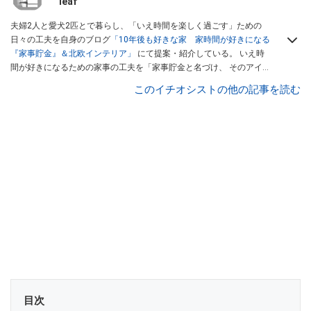
leaf
夫婦2人と愛犬2匹とで暮らし、「いえ時間を楽しく過ごす」ための
日々の工夫を自身のブログ
「10年後も好きな家 家時間が好きになる
『家事貯金』＆北欧インテリア」
にて提案・紹介している。 いえ時
間が好きになるための家事の工夫を「家事貯金と名づけ、 そのアイデ
ィアをもとに書籍『明日の私を助ける家事貯金』を執筆。 現在は「家
このイチオシストの他の記事を読む
事貯金研究家」として、ブログをはじめ多数メディアで活躍
目次