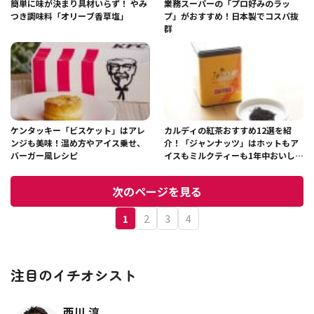
簡単に味が決まり具材いらず！ やみ
業務スーパーの「プロ好みのラッ
つき調味料「オリーブ香草塩」
プ」がおすすめ！日本製でコスパ抜
群
ケンタッキー「ビスケット」はアレ
カルディの紅茶おすすめ12選を紹
ンジも美味！温め方やアイス乗せ、
介！「ジャンナッツ」はホットもア
バーガー風レシピ
イスもミルクティーも1年中おいしい
♪
次のページを見る
1
2
3
4
注目のイチオシスト
西川 淳