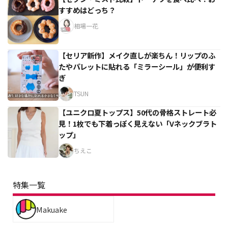
すすめはどっち？
相場一花
【セリア新作】メイク直しが楽ちん！リップのふ
たやパレットに貼れる「ミラーシール」が便利す
ぎ
TSUN
【ユニクロ夏トップス】50代の骨格ストレート必
見！1枚でも下着っぽく見えない「Vネックブラト
ップ」
ちえこ
特集一覧
Makuake