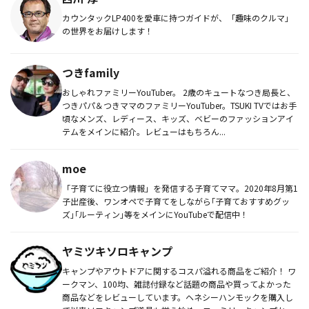
カウンタックLP400を愛車に持つガイドが、「趣味のクルマ」
の世界をお届けします！
つきfamily
おしゃれファミリーYouTuber。 2歳のキュートなつき局長と、
つきパパ＆つきママのファミリーYouTuber。TSUKI TVではお手
頃なメンズ、レディース、キッズ、ベビーのファッションアイ
テムをメインに紹介。レビューはもちろん...
moe
「子育てに役立つ情報」を発信する子育てママ。2020年8月第1
子出産後、ワンオペで子育てをしながら｢子育ておすすめグッ
ズ｣｢ルーティン｣等をメインにYouTubeで配信中！
ヤミツキソロキャンプ
キャンプやアウトドアに関するコスパ溢れる商品をご紹介！ ワ
ークマン、100均、雑誌付録など話題の商品や買ってよかった
商品などをレビューしています。ヘネシーハンモックを購入し