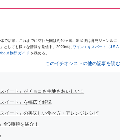
媒体で活躍。これまでに訪れた国は約40ヶ国。出産後は育児ジャンルに
」としても様々な情報を発信中。2020年に
ワインエキスパート（J.S.A.
l About 旅行 ガイド
を務める。
このイチオシストの他の記事を読む
 スイート」がチョコも生地もおいしい！
 スイート」を幅広く解説
 スイート」の美味しい食べ方・アレンジレシピ
」全3種類を紹介！
A