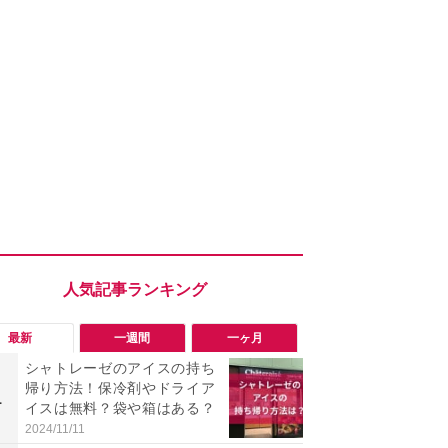
最新
一週間
一ヶ月
シャトレーゼのアイスの持ち
「ヤバい！
帰り方法！保冷剤やドライア
った…」と
1
1
イスは無料？袋や箱はある？
【7月30日G
更】内容を
2024/11/11
2026/07/31