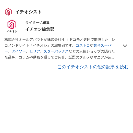
イチオシスト
ライター / 編集
イチオシ編集部
株式会社オールアバウトが株式会社NTTドコモと共同で開設した、レ
コメンドサイト『イチオシ』の編集部です。
コストコ
や
業務スーパ
ー
、
ダイソー
、
セリア
、
スターバックス
などの人気ショップの隠れた
名品を、コラムや動画を通してご紹介。話題のグルメやマニアが紹介
するアウトドア情報も満載です。配信しているコンテンツは専門家や
このイチオシストの他の記事を読む
インフルエンサーが実際に使用してレビューしています。毎日トレン
ド情報をお届けしているので、ぜひ
Googleニュースでフォロー
してく
ださい！