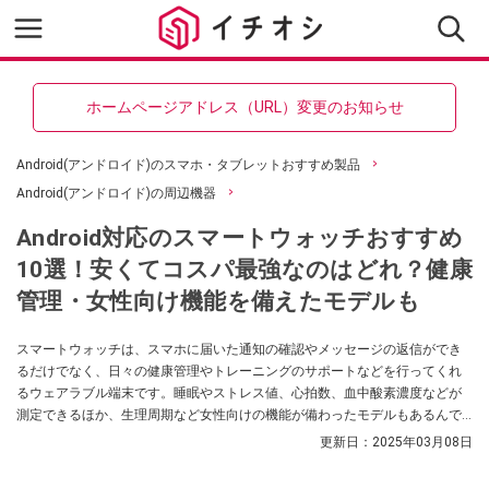
ホームページアドレス（URL）変更のお知らせ
Android(アンドロイド)のスマホ・タブレットおすすめ製品
Android(アンドロイド)の周辺機器
Android対応のスマートウォッチおすすめ
10選！安くてコスパ最強なのはどれ？健康
管理・女性向け機能を備えたモデルも
スマートウォッチは、スマホに届いた通知の確認やメッセージの返信ができ
るだけでなく、日々の健康管理やトレーニングのサポートなどを行ってくれ
るウェアラブル端末です。睡眠やストレス値、心拍数、血中酸素濃度などが
測定できるほか、生理周期など女性向けの機能が備わったモデルもあるんで
す。今回は、スマートウォッチが便利な理由やAndroid対応のスマートウォッ
更新日：
2025年03月08日
チの選び方、2025年2月に発売された最新機種を含む、Android対応のスマー
トウォッチのおすすめモデルをご紹介します。