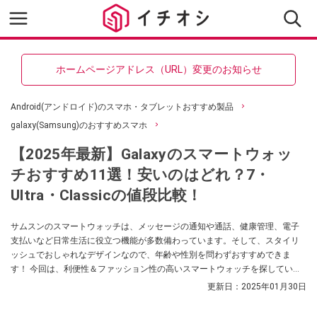
ホームページアドレス（URL）変更のお知らせ
Android(アンドロイド)のスマホ・タブレットおすすめ製品
galaxy(Samsung)のおすすめスマホ
【2025年最新】Galaxyのスマートウォッ
チおすすめ11選！安いのはどれ？7・
Ultra・Classicの値段比較！
サムスンのスマートウォッチは、メッセージの通知や通話、健康管理、電子
支払いなど日常生活に役立つ機能が多数備わっています。そして、スタイリ
ッシュでおしゃれなデザインなので、年齢や性別を問わずおすすめできま
す！ 今回は、利便性＆ファッション性の高いスマートウォッチを探している
人に向けて、Galaxyのスマートウォッチを厳選しました。特徴やApple Watch
更新日：
2025年01月30日
との違い、選び方、最新・現行モデルの値段比較一覧も紹介するので、ぜひ
参考にしてくださいね！