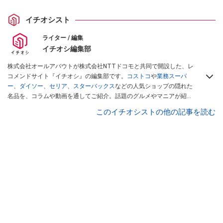
イチオシスト
ライター / 編集
イチオシ編集部
株式会社オールアバウトが株式会社NTTドコモと共同で開設した、レ
コメンドサイト『イチオシ』の編集部です。
コストコ
や
業務スーパ
ー
、
ダイソー
、
セリア
、
スターバックス
などの人気ショップの隠れた
名品を、コラムや動画を通してご紹介。話題のグルメやマニアが紹介
するアウトドア情報も満載です。配信しているコンテンツは専門家や
このイチオシストの他の記事を読む
インフルエンサーが実際に使用してレビューしています。毎日トレン
ド情報をお届けしているので、ぜひ
Googleニュースでフォロー
してく
ださい！