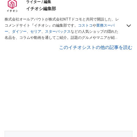
ライター / 編集
イチオシ編集部
株式会社オールアバウトが株式会社NTTドコモと共同で開設した、レ
コメンドサイト『イチオシ』の編集部です。
コストコ
や
業務スーパ
ー
、
ダイソー
、
セリア
、
スターバックス
などの人気ショップの隠れた
名品を、コラムや動画を通してご紹介。話題のグルメやマニアが紹介
するアウトドア情報も満載です。配信しているコンテンツは専門家や
このイチオシストの他の記事を読む
インフルエンサーが実際に使用してレビューしています。毎日トレン
ド情報をお届けしているので、ぜひ
Googleニュースでフォロー
してく
ださい！