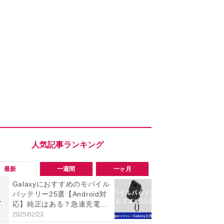
最新
一週間
一ヶ月
Galaxyにおすすめのモバイル
「勝手にデ
バッテリー25選【Android対
る!?」Win
1
1
応】純正はある？急速充電や
オフにして最
ワイヤレス、軽量・薄型など
身を守る技
2025/02/23
2026/08/05