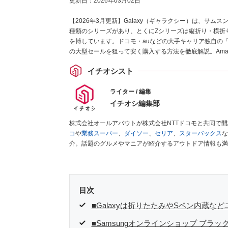
更新日：
2026年03月02日
【2026年3月更新】Galaxy（ギャラクシー）は、サムスン
種類のシリーズがあり、とくにZシリーズは縦折り・横折
を博しています。ドコモ・auなどの大手キャリア独自の「
の大型セールを狙って安く購入する方法を徹底解説。Ama
報を網羅します。
イチオシスト
ライター / 編集
イチオシ編集部
株式会社オールアバウトが株式会社NTTドコモと共同で
コ
や
業務スーパー
、
ダイソー
、
セリア
、
スターバックス
な
介。話題のグルメやマニアが紹介するアウトドア情報も満
が実際に使用してレビューしています。毎日トレンド情報
ださい！
目次
■Galaxyは折りたたみやSペン内蔵
■Samsungオンラインショップ ブラ