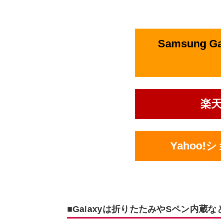
Samsung 
楽
Yahoo
■Galaxyは折りたたみやSペン内