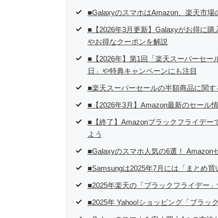
■GalaxyのスマホはAmazon、楽
■【2026年3月更新】Galaxyがお
やお得なクーポンを解説
■【2026年】第1回「楽天スーパーセール
日」や特典キャンペーンにも注目
■楽天スーパーセールの半額商品に関す
■【2026年3月】Amazon最新のセール
■【終了】Amazonブラックフライデー
よう
■Galaxyのスマホ人気の6選！ Ama
■Samsungは2025年7月には「ま
■2025年楽天の「ブラックフライデー
■2025年 Yahoo!ショッピング「ブ