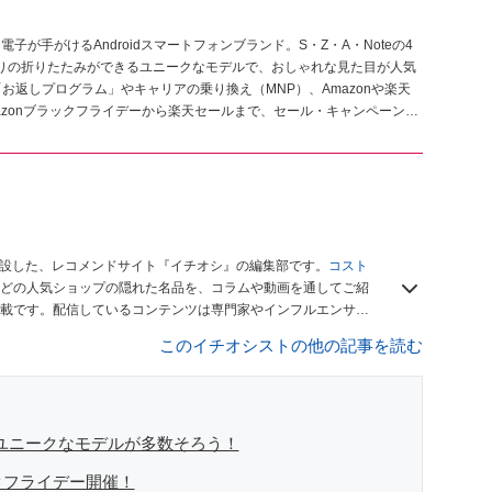
電子が手がけるAndroidスマートフォンブランド。S・Z・A・Noteの4
りの折りたたみができるユニークなモデルで、おしゃれな見た目が人気
お返しプログラム」やキャリアの乗り換え（MNP）、Amazonや楽天
zonブラックフライデーから楽天セールまで、セール・キャンペーン情
開設した、レコメンドサイト『イチオシ』の編集部です。
コスト
どの人気ショップの隠れた名品を、コラムや動画を通してご紹
載です。配信しているコンテンツは専門家やインフルエンサー
をお届けしているので、ぜひ
Googleニュースでフォロー
してく
このイチオシストの他の記事を読む
などユニークなモデルが多数そろう！
ックフライデー開催！