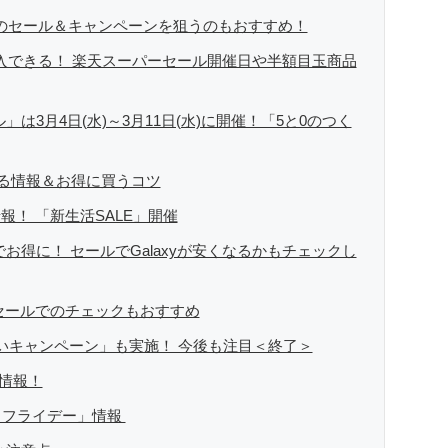
天市場のセール＆キャンペーンを狙うのもおすすめ！
得に購入できる！ 楽天スーパーセール開催日や半額目玉商品
」は3月4日(水)～3月11日(水)に開催！「5と0のつく
る情報＆お得に買うコツ
情報！ 「新生活SALE」開催
でお得に！ セールでGalaxyが安くなるかもチェックし
zonセールでのチェックもおすすめ
とめ買いキャンペーン」も実施！ 今後も注目＜終了＞
」情報！
ラックフライデー」情報