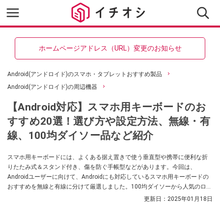
ホームページアドレス（URL）変更のお知らせ
Android(アンドロイド)のスマホ・タブレットおすすめ製品
Android(アンドロイド)の周辺機器
【Android対応】スマホ用キーボードのお
すすめ20選！選び方や設定方法、無線・有
線、100均ダイソー品など紹介
スマホ用キーボードには、よくある据え置きで使う垂直型や携帯に便利な折
りたたみ式＆スタンド付き、傷を防ぐ手帳型などがあります。今回は、
Androidユーザーに向けて、Androidにも対応しているスマホ用キーボードの
おすすめを無線と有線に分けて厳選しました。100均ダイソーから人気のロジ
クール・エレコム・バッファローまで、いろいろです。選び方やBluetoothの
更新日：
2025年01月18日
接続方法も紹介するので、ぜひ参考にしてくださいね！