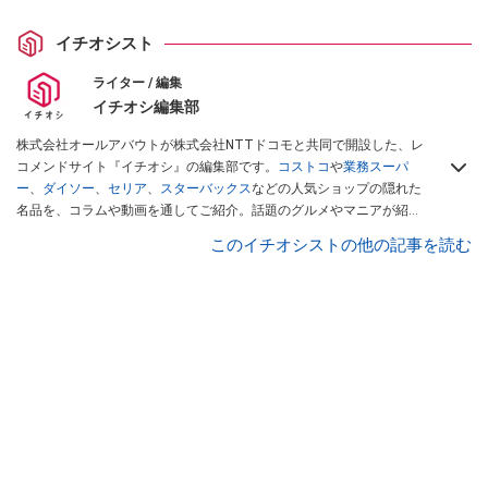
イチオシスト
ライター / 編集
イチオシ編集部
株式会社オールアバウトが株式会社NTTドコモと共同で開設した、レ
コメンドサイト『イチオシ』の編集部です。
コストコ
や
業務スーパ
ー
、
ダイソー
、
セリア
、
スターバックス
などの人気ショップの隠れた
名品を、コラムや動画を通してご紹介。話題のグルメやマニアが紹介
するアウトドア情報も満載です。配信しているコンテンツは専門家や
このイチオシストの他の記事を読む
インフルエンサーが実際に使用してレビューしています。毎日トレン
ド情報をお届けしているので、ぜひ
Googleニュースでフォロー
してく
ださい！