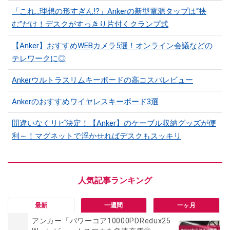
「これ…理想の形すぎん⁉」Ankerの新型電源タップは“挟
む”だけ！デスクがすっきり片付くクランプ式
【Anker】おすすめWEBカメラ5選！オンライン会議などの
テレワークに◎
Ankerウルトラスリムキーボードの高コスパレビュー
Ankerのおすすめワイヤレスキーボード3選
間違いなくリピ決定！【Anker】のケーブル収納グッズが便
利～！マグネットで浮かせればデスクもスッキリ
最新
一週間
一ヶ月
アンカー「パワーコア10000PDRedux25