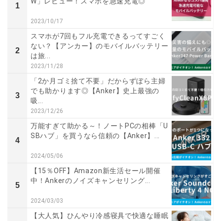
W」レビュー！スマホを急速充電◎
1
2023/10/17
スマホが7回もフル充電できるってすごく
ない？【アンカー】のモバイルバッテリー
2
は旅...
2023/11/28
「2か月ゴミ捨て不要」だからずぼら主婦
でも助かります◎【Anker】史上最強の
3
吸...
2023/12/26
万能すぎて助かる～！ノートPCの相棒「U
SBハブ」を買うなら信頼の【Anker】...
4
2024/05/06
【15％OFF】Amazon新生活セール開催
中！Ankerのノイズキャンセリング...
5
2024/03/03
【大人気】ひんやり冷感寝具で快適な睡眠