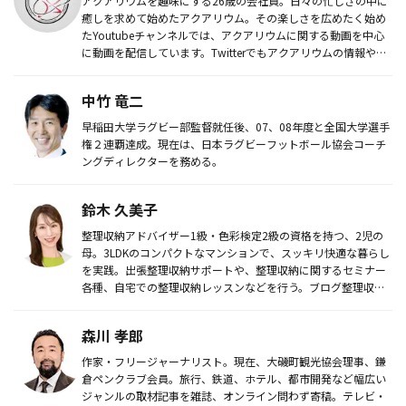
アクアリウムを趣味にする26歳の会社員。日々の忙しさの中に
癒しを求めて始めたアクアリウム。その楽しさを広めたく始め
たYoutubeチャンネルでは、アクアリウムに関する動画を中心
に動画を配信しています。Twitterでもアクアリウムの情報や
写...
中竹 竜二
早稲田大学ラグビー部監督就任後、07、08年度と全国大学選手
権２連覇達成。現在は、日本ラグビーフットボール協会コーチ
ングディレクターを務める。
鈴木 久美子
整理収納アドバイザー1級・色彩検定2級の資格を持つ、2児の
母。3LDKのコンパクトなマンションで、スッキリ快適な暮らし
を実践。出張整理収納サポートや、整理収納に関するセミナー
各種、自宅での整理収納レッスンなどを行う。ブログ整理収納
レッスン～...
森川 孝郎
作家・フリージャーナリスト。現在、大磯町観光協会理事、鎌
倉ペンクラブ会員。旅行、鉄道、ホテル、都市開発など幅広い
ジャンルの取材記事を雑誌、オンライン問わず寄稿。テレビ・