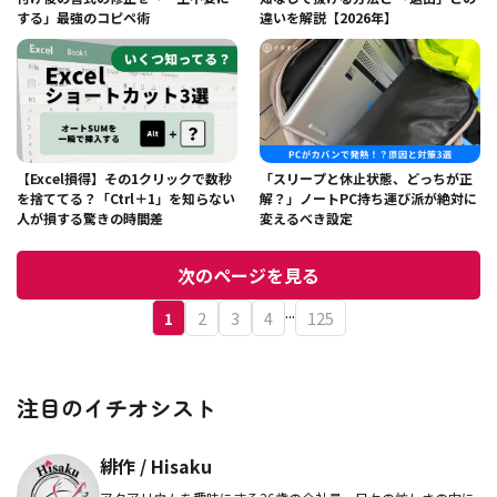
する」最強のコピペ術
違いを解説【2026年】
【Excel損得】その1クリックで数秒
「スリープと休止状態、どっちが正
を捨ててる？「Ctrl＋1」を知らない
解？」ノートPC持ち運び派が絶対に
人が損する驚きの時間差
変えるべき設定
次のページを見る
...
1
2
3
4
125
注目のイチオシスト
緋作 / Hisaku