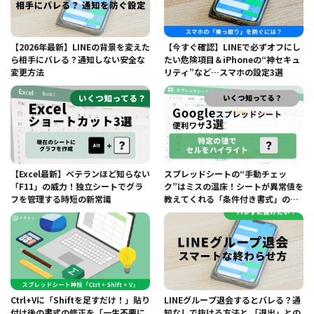
【2026年最新】LINEの背景を変えた
【今すぐ確認】LINEで必ずオフにし
ら相手にバレる？通知しない安全な
たい危険項目＆iPhoneの“神セキュ
変更方法
リティ”など…スマホの設定3選
【Excel最新】ベテランほど知らない
スプレッドシートの“手動チェッ
「F11」の威力！独立シートでグラ
ク”はミスの温床！シートが異常値を
フを管理する時短の新常識
教えてくれる「条件付き書式」の神
設定
Ctrl+Vに「Shiftを足すだけ！」貼り
LINEグループ退会するとバレる？通
付け後の書式の修正を「一生不要に
知なしで抜ける方法と 「退出」との