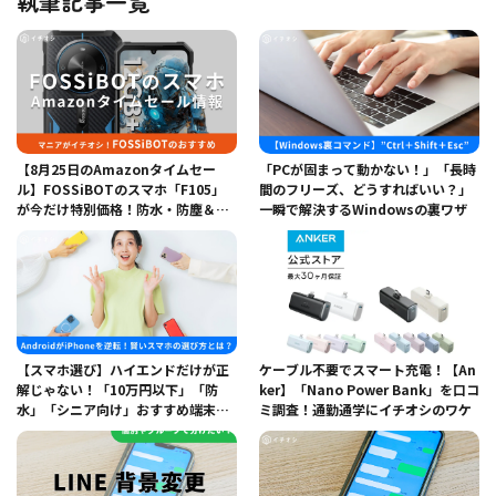
執筆記事一覧
【8月25日のAmazonタイムセー
「PCが固まって動かない！」「長時
ル】FOSSiBOTのスマホ「F105」
間のフリーズ、どうすればいい？」
が今だけ特別価格！防水・防塵＆頑
一瞬で解決するWindowsの裏ワザ
丈性能に注目
【スマホ選び】ハイエンドだけが正
ケーブル不要でスマート充電！【An
解じゃない！「10万円以下」「防
ker】「Nano Power Bank」を口コ
水」「シニア向け」おすすめ端末を
ミ調査！通勤通学にイチオシのワケ
ご紹介！