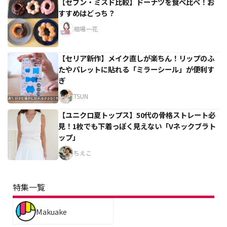
【セブン・ミスド比較】ドーナツを食べ比べ！お
すすめはどっち？
相場一花
【セリア新作】メイク直しが楽ちん！リップのふ
たやパレットに貼れる「ミラーシール」が便利す
ぎ
TSUN
【ユニクロ夏トップス】50代の骨格ストレート必
見！1枚でも下着っぽく見えない「Vネックブラト
ップ」
ちえこ
特集一覧
Makuake