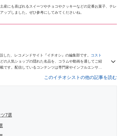
土産にも喜ばれるスイーツやチョコやクッキーなどの定番お菓子、テレ
アップしました。ぜひ参考にしてみてくださいね。
開設した、レコメンドサイト『イチオシ』の編集部です。
コスト
どの人気ショップの隠れた名品を、コラムや動画を通してご紹
載です。配信しているコンテンツは専門家やインフルエンサー
をお届けしているので、ぜひ
Googleニュースでフォロー
してく
このイチオシストの他の記事を読む
ツ7選
選