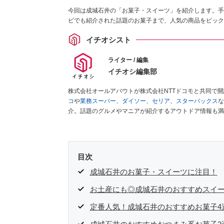
今回は成城石井の「お菓子・スイーツ」を紹介します。手
ビでも紹介された話題のお菓子まで、人気の商品をピック
イチオシスト
ライター / 編集
イチオシ編集部
株式会社オールアバウトが株式会社NTTドコモと共同で
コ
や
業務スーパー
、
ダイソー
、
セリア
、
スターバックス
な
介。話題のグルメやマニアが紹介するアウトドア情報も満
が実際に使用してレビューしています。毎日トレンド情報
ださい！
目次
成城石井のお菓子・スイーツに注目！
お土産にも◎成城石井のおすすめスイー
定番人気！成城石井のおすすめお菓子4