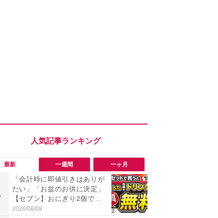
最新
一週間
一ヶ月
「会計時に即値引きはありが
「行列必至
たい」「お盆のお供に決定」
【セブン】
1
1
【セブン】おにぎり2個でド
催！「2個買
リンク1本が実質無料の神企
レトルトカ
2026/08/08
2026/08/05